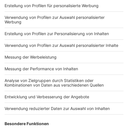
nächsten zehn Tagen
In den nächsten zehn Tagen gibt es die Luca-App zur
Kontaktnachverfolgung auch im Kreis Steinfurt. "Auf
unserer Seite ist alles fertig," heißt es beim Kreis. Die
App wäre innerhalb einer halben Stunde startklar. Die
Verzögerung liege beim Unternehmen, einem kleinen
Start-Up mit acht Mitarbeiter*innen.
Zur vollständigen
Meldung.
Anzeige
05:17 Uhr - Münster: Jetzt auch Termine für
chronisch kranke Menschen
Ab nächster Woche werden im Impfzentrum in der
Halle Münsterland auch Menschen mit bestimmten
chronischen Erkrankungen geimpft. Das Impfzentrum
Münster reagiert damit prompt auf die neue