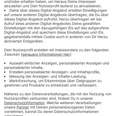
Die Menschen schlafen trotz Lockdown in
Mehrbettzimmern und nutzen Sammelduschen. Die
Demo startet morgen um 14:30 am Bahnhof in
Münster.
Anzeige
10:50 Uhr - Münster: Earthhour als Zeichen für den
Klimaschutz
Die Stadt beteiligt sich morgen wieder an der
weltweiten Klimaschutzaktion "Earth Hour". Um 20:30
schalten viele Münsteraner*innen für eine Stunde das
Licht aus und setzen damit ein Zeichen für den
Klimaschutz. Auch viele öffentliche Gebäude in der
Stadt werden abgedunkelt. Zum Beispiel die
Lambertikirche, die Bezirksregierung und das Rathaus.
Die Aktion findet schon zum 15. mal statt, Münster ist