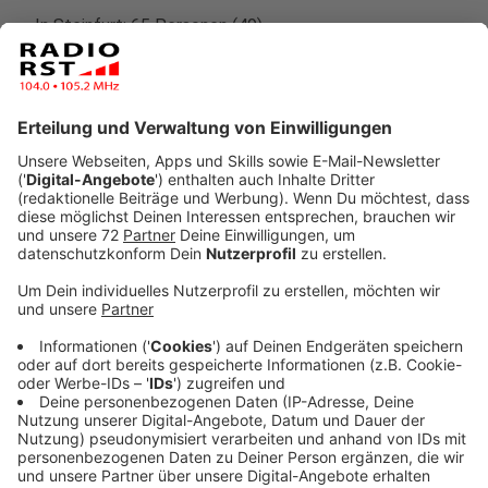
In Steinfurt: 65 Personen (49)
In Tecklenburg: 24 Personen (16)
In Westerkappeln: 10 Personen (7)
In Wettringen: 20 Personen (20)
Anzeige
10:52 Uhr - Münster: Fahrraddemo gegen
Zustände in ZUE
Das Bündnis gegen Abschiebung und die Seebrücke
Münster rufen für morgen zu einer Fahrrad-Demo vor
der Zentralen Unterbringungseinrichtung auf. Die
Bündnisse kritisieren die Zustände für die geflüchteten
Menschen in der Unterkunft. Außerdem gebe es Fälle
von Rassismus in der Unterkunft. Die Initiatoren sagen: