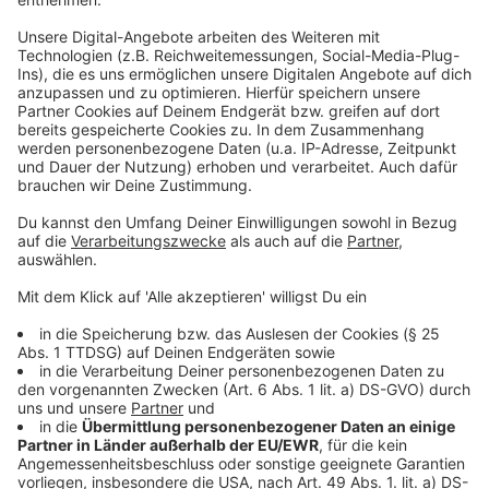
seit 2010 dabei. Auch Osnabrück beteiligt sich an der
Earth Hour.
Anzeige
09:33 Uhr - Kreis Steinfurt: Impfen geht weiter, bis
Impfstoff ausgeht
Im Impfzentrum am Flughafen Münster/Osnabrück
werden bestehende Impftermine solange bedient, bis
kein Impfstoff mehr da ist. Ob und wann dies der Fall
ist, gibt der Kreis Steinfurt rechtzeitig bekannt.
Sobald Menschen mit Vorerkrankung auf der
Warteliste an der Reihe sind, werden sie informiert.
Nach Auskunft des Landes NRW gibt es für sie ab
dem 06. April auch ein Impfangebot in den Praxen. Ab
dem 08. April gibt es Termine für über 70-Jährige und
deren Partner*innen.