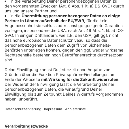
Uhr gibt es eine kurze Kundgebung auf dem Parkplatz.
Morgen folgen die Beschäftigten beim Stahlwerk
Benteler in Lingen.
Die Metall-Arbeitgeber*innen reagieren mit
Unverständnis auf die Warnstreiks. Vom Verband
Münsterländischer Metallindustrieller heißt es, die
Gewerkschaft ignoriere die Krise. Eine Lohnforderung
von vier Prozent sei völlig illusorisch und nicht
verkraftbar.
Zur vollständigen Meldung
Anzeige
06:20 Uhr - Kreis Steinfurt: Corona-Lage
Die Corona-Zahlen im Kreis Steinfurt sind deutlich
angestiegen. Ein Grund dafür ist ein Corona-Ausbruch
am Fiege-Standort Ibbenbüren mit rund 60 Infizierten.
Die Sieben-Tages-Inzidenz ist auf 50 gestiegen und