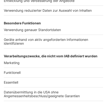
Geschäften gilt nach wie vor die Beschränkung von
einer Kundin bzw. einem Kunden pro 40 Quadratmeter.
Dabei sind durchaus Wartezeiten vor Geschäften
möglich. Der Kreis Coesfeld hat seit Wochen niedrige
Inzidenzwerte.
Die Stadt Münster verzichtet auf weitere
Lockerungen, auch wenn diese möglich wären. Die
Ansteckungszahlen würden seit einigen Tagen wieder
zulegen, sagte ein Stadtsprecher.
Anzeige
Anzeige