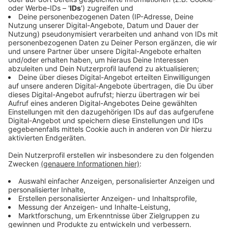
eine frühere Corona-Impfung Geld zahlen. Das ist das
Ergebnis einer Umfrage. Darüber diskutieren wir auf
unserer Facebook-Seite.
Die meisten in unserer Community würden kein Geld
dafür ausgeben. Für Simone aus Salzbergen ist die
Frage der Studie eine Frechheit. Andere Länder sind
schon fertig! Deshalb würde sie gar nichts zahlen. Gina
aus Rheine wäre auf jeden Fall bereit, Geld für eine
Impfung zu bezahlen. Allerdings nicht mit der Absicht,
dass ich dadurch eher dran komme. Ich lasse die
Menschen vor, die eher geschützt werden müssen und
warte bis ich an der Reihe bin. Und auch Ulla wartet, bis
sie dran ist und ihr Hausrzt sie impft.
Anzeige
09:18 Uhr - Ibbenbüren: Corona-Fälle bei Fiege