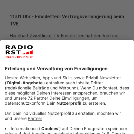
11:01 Uhr - Emsdetten: Vertragsverlängerung beim
TVE
Handball-Zweitligist TV Emsdetten hat den Vertrag
mit Maximilian Nowatzki verlängert. Der Linkshänder
ist am Saisonanfang mit Zweitspielrecht zum TVE
gekommen. Außer in Emsdetten spielte er auch für die
Ahlener SG. Jetzt bleibt der 21-Jährige weitere drei
Jahre beim TVE. Ab August startet Nowatzki
zusätzlich eine Ausbildung in Emsdetten.
Anzeige
09:41 Uhr - Region: Netzschau füherer Impftermin
gegen Bezahlung
Eine Mehrheit der Menschen in Deutschland würde für