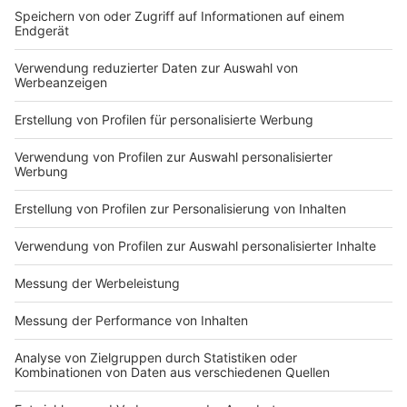
der Kreis Steinfurt zählt heute 108 Neuinfektionen. In
Emsdetten, Greven, Hörstel, Ibbenbüren und Rheine
hat sich die Zahl der Infizierten deutlich erhöht.
Deutschlandweit ist die Inzidenz leicht gesunken auf
65,4. Das Robert Koch-Institut zählt 100
Neuinfektionen mehr als vor einer Woche.
Anzeige
06:03 Uhr - Region: Weitere Lockerungen im Kreis
Coesfeld
Im Kreis Coesfeld sind Einkäufe ab morgen ohne
Termin erlaubt. Der konstant niedrige Inzidenzwert
macht es möglich, ebenso wie im Kreis Paderborn.
Auch Museen, Kunstausstellungen, Galerien, Schlösser,
Burgen, Gedenkstätten, Zoos, Tierparks und ähnliche
Einrichtungen stehen Gästen ohne Termin offen. In