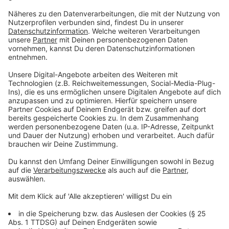
Nach einem Corona-Ausbruch am Fiege-Standort in
Ibbenbüren rechnet das Unternehmen heute mit
Ergebnissen eines Flächen-PCR-Tests. Alle
Mitarbeiter*innen am Standort Ibbenbüren und
vorsichtshalber auch in Reckenfeld wurden getestet.
Insgesamt sind bis jetzt 57 Beschäftigte nachweislich
mit dem Corona-Virus infiziert.
Zur vollständigen
Meldung
Anzeige
08:45 Uhr - Region: Warnstreiks in der Metall- und
Elektroindustrie
Die Warnstreiks in der Metall- und Elektro-Industrie
gehen weiter. Heute ist die Frühschicht beim
Heizkessel-Hersteller Interdomo in Emsdetten
aufgerufen, vorzeitig Feierabend zu machen. Um 13