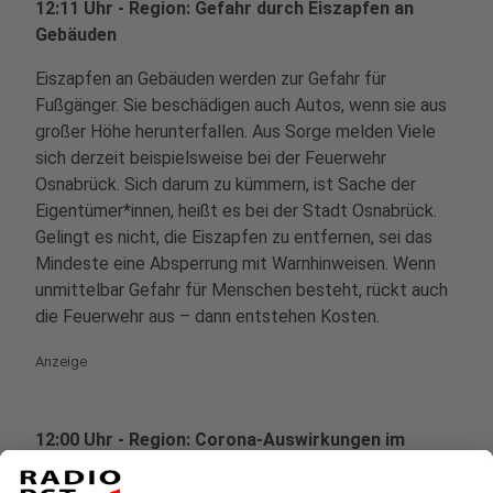
12:11 Uhr - Region: Gefahr durch Eiszapfen an
Gebäuden
Eiszapfen an Gebäuden werden zur Gefahr für
Fußgänger. Sie beschädigen auch Autos, wenn sie aus
großer Höhe herunterfallen. Aus Sorge melden Viele
sich derzeit beispielsweise bei der Feuerwehr
Osnabrück. Sich darum zu kümmern, ist Sache der
Eigentümer*innen, heißt es bei der Stadt Osnabrück.
Gelingt es nicht, die Eiszapfen zu entfernen, sei das
Mindeste eine Absperrung mit Warnhinweisen. Wenn
unmittelbar Gefahr für Menschen besteht, rückt auch
die Feuerwehr aus – dann entstehen Kosten.
Anzeige
12:00 Uhr - Region: Corona-Auswirkungen im
Handwerk