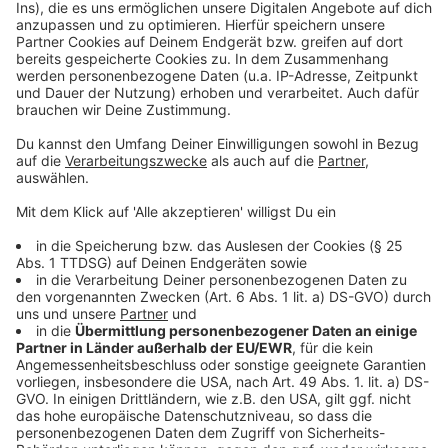
Die 7-Tage-Inzidenz im Kreis Steinfurt liegt heute
(Mittwoch, 10. Februar, 8.30 Uhr) bei 38 (Vortag: 48).
Die Inzidenzzahl ist die Zahl der neu mit dem
Coronavirus infizierten Menschen innerhalb der letzten
sieben Tage pro 100.000 Einwohnerinnen und
Einwohner. Es wurden 15 (14) Neuinfektionen zum
Vortag verzeichnet. Damit liegt die Gesamtzahl der
bestätigten Infektionen mit dem Coronavirus im Kreis
Steinfurt bei 9902 (9887) – das entspricht rund 2210
(2207) Infektionen pro 100.000 Einwohnerinnen und
Einwohnern. 9313 (9287) Menschen sind inzwischen
wieder gesund. Todesfälle nachweislich Infizierter gibt
es im Kreis Steinfurt 244 (243). Verstorben ist eine
Frau im Alter von 69 Jahren.
Aktuell befinden sich 345 (357) Infizierte in der
Isolierung.
In folgenden Kommunen im Kreis Steinfurt sind
aktuell Menschen nachweislich infiziert: