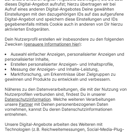
15.02.21.
Anzeige
11:35 Uhr - Saerbeck: Papiertonnen werden nicht
geleert
Die Firma Ahlert hat der Gemeinde Saerbeck
mitgeteilt, dass morgen die Papiertonnen aufgrund der
Witterungsverhältnisse nicht geleert werden. Auch
hierfür wird es leider keinen Nachholtermin geben.
Außerdem fällt Freitag der Wochenmarkt aus.
Anzeige
11:29 Uhr - Kreis Steinfurt: 7-Tage-Wert sinkt
weiter