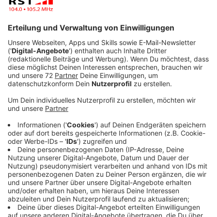
Eine Blitz-Umfrage der Handwerkskammer Münster
zeigt: Corona verschärft auch die Lage im Handwerk.
Weniger Aufträge und dadurch weniger Umsatz und
Kurzarbeit machen einer steigenden Zahl von
Betrieben schwer zu schaffen. Ihnen geht das Geld
aus, auch, weil staatliche Hilfe nicht ankommt oder
ganz ausbleibt. „Jeder vierte Betrieb sieht sich durch
Förderlücken fallen,“ heißt es bei der
Handwerkskammer. Es drohe eine Pleitewelle.
Zur
vollständigen Meldung.
Anzeige
11:38 Uhr - Rheine: Info Caritas-Emstor-
Werkstätten
Die Beförderung für die Caritas-Emstor-Werkstätten
in Rheine entfällt diese Woche und beginnt am