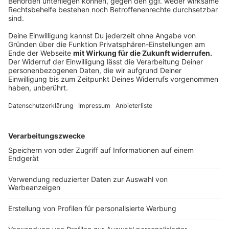
In Altenberge: 10 Personen (11)
In Emsdetten: 30 Personen (28)
In Greven: 26 Personen (26)
In Hopsten: 1 Personen (3)
In Hörstel: 16 Personen (20)
In Horstmar: 6 Personen (7)
In Ibbenbüren: 34 Personen (36)
In Ladbergen: 2 Personen (2)
In Laer: 8 Personen (8)
In Lengerich: 4 Personen (5)
In Lienen: 5 Personen (5)