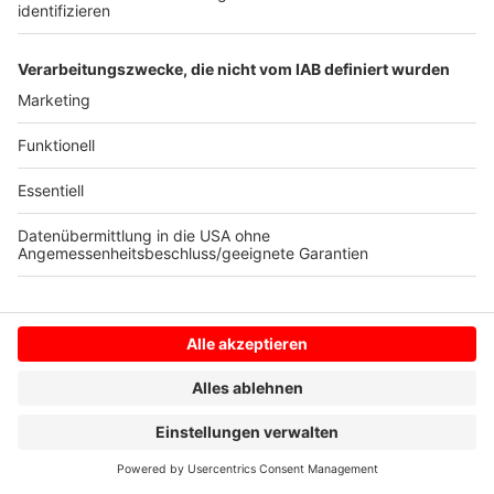
In Westerkappeln: 7 Personen (7)
In Wettringen: 7 Personen (4)
Anzeige
11:24 Uhr - Region: Corona-Testzentren
Am Flughafen Münster/Osnabrück gibt es jetzt ein
Corona-Testzentrum. Dort sind sowohl PCR-als auch
Schnelltests möglich. Der PCR-Test kostet 79,90
Euro und das Ergebnis kommt innerhalb von 24
Stunden per E-Mail. Ein Schnelltest kostet 39,90 Euro.
Der Link zur Termin-Vergabe ist
hier
.
Ein weiteres Testzentrum ist in Osnabrück geplant.
Dort sind die Tests ab Montag für Menschen mit
vielen beruflichen Kontakten kostenlos, zum Beispiel
für Lehrkräfte, Schülerinnen und Schüler der