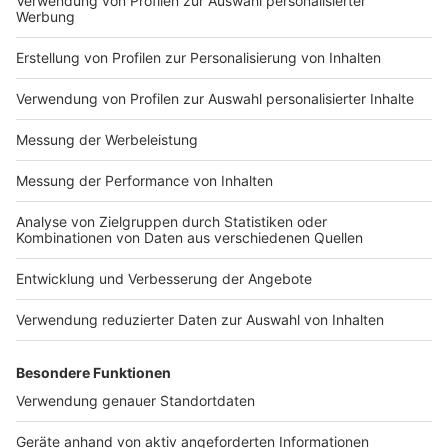
In Lotte: 4 Personen (5)
In Metelen: 4 Personen (4)
In Mettingen: 13 Personen (14)
In Neuenkirchen: 8 Personen (7)
In Nordwalde: 6 Personen (7)
In Ochtrup: 19 Personen (18)
In Recke:10 Personen (9)
In Rheine: 58 Personen (62)
In Saerbeck: 3 Personen (4)
In Steinfurt: 58 Personen (59)
In Tecklenburg: 6 Personen (6)