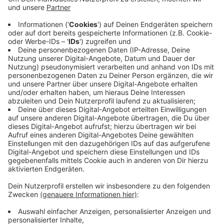
08:46 Uhr - Münster: Bistum lässt
Präventionsarbeit untersuchen
Das Bistum Münster lässt die Präventionsarbeit gegen
sexualisierte Gewalt in kirchlichen Einrichtungen
wissenschaftlich untersuchen. Seit rund zehn Jahren
arbeiten die fünf Bistümer in NRW auf derselben
gesetzlichen Grundlage, um sexualisierte Gewalt an
Kindern, Jugendlichen und schutzbedürftigen
Erwachsenen zu verhindern. Bisher gibt es nur wenige
Daten über die Wirkung der Maßnahmen. Für alle
Bistümer wird deshalb jetzt das Forschungsprojekt
ausgeschrieben.
Anzeige
08:14 Uhr - Region: Corona-Update