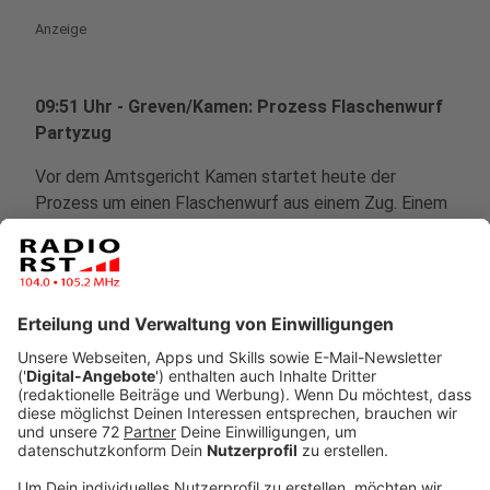
Anzeige
09:51 Uhr - Greven/Kamen: Prozess Flaschenwurf
Partyzug
Vor dem Amtsgericht Kamen startet heute der
Prozess um einen Flaschenwurf aus einem Zug. Einem
Mann wird vorgeworfen, eine Flasche aus einem
fahrenden Partyzug geworfen zu haben. Dabei hat er
ein zweijähriges Mädchen auf dem Bahnsteig am Kopf
lebensgefährlich verletzt. Die Polizei hatte den Zug
damals in Greven gestoppt und überprüft. In dem
Prozess geht es um fahrlässige Körperverletzung. Der
Mann hatte einen Tag nach der Tat alles zugegeben.
Anzeige