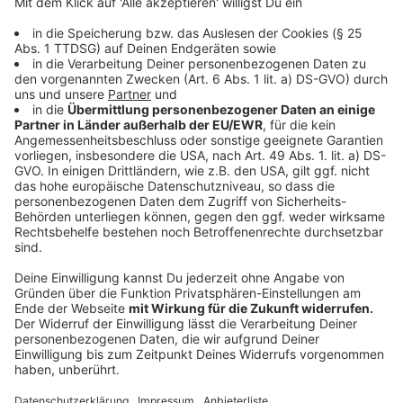
07:06 Uhr - Bad Iburg: Urteil Tiertransporte
Das Amtsgericht Bad Iburg hat einen
Tiertransportfahrer zu einer Geldstrafe verurteilt. Der
24 Jahre alte Student zahlt 20 Tagessätze -
insgesamt 300 Euro. Der Mann hatte ein verletztes
Tier von Salzbergen zum Schlachthof Bad Iburg
gefahren. Als Fahrer habe er die Verantwortung für das
Wohlergehen der Tiere. Die Tiere hätten nicht
transportiert werden dürfen. Einen weiteren Fahrer
verurteilte das Gericht zu einer Geldtstrafe von 1.750
Euro.
Anzeige
06:41 Uhr - Region: Netzreaktionen