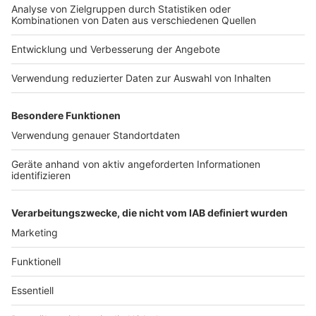
06:27 Uhr - Region: Schwerpunktkontrollen der
Maskenpflicht
In Bahnhöfen und Zügen in NRW und Teilen unserer
Region werden heute Schwerpunktkontrollen der
Maskenpflicht durchgeführt. Wer ohne Maske
erwischt wird, hat mit einem Bußgeld von 150 Euro zu
rechnen. Bei der Schwerpunktkontrolle im August
wurden allein in Münster mehr als 300 Verstöße
festgestellt, in ganz NRW waren es 1.700. Noch für
dieses Jahr ist ein bundesweiter Kontrolltag geplant,
das Datum steht noch nicht fest.
Anzeige