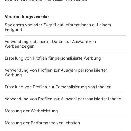
Weihnachtsfest
Heute in einem Monat ist Heiligabend. Bund und
Länder reden morgen über neue Corona-Regeln - auch
für die Weihnachtstage. Auf unserer Facebook-Seite
diskutieren wir darüber, wie unsere Community
Weihnachten feiert.
Die Familie ist für die User das Wichtigste. Anja aus
Hörstel feiert wie jedes Jahr mit der engsten Familie.
Ulla aus Ochtrup schreibt, Weihnachten ohne Familie
geht gar nicht. Es wäre für uns das aller schlimmste,
meine Töchter nebst Familie nicht zu sehen. Beate aus
Ibbenbüren feiert mit den Kindern. Das große Treffen
mit den Geschwistern meines Mannes fällt in diesem
Jahr flach, schreibt sie. Und Lukas feiert auch so wie
immer, im Kreis der Familie.
Anzeige