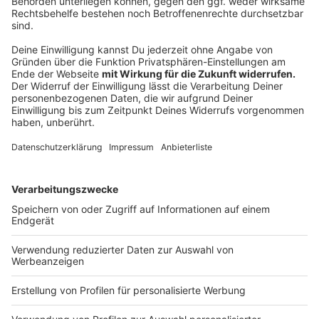
und Buden in der Innenstadt. Highlight ist im Oktober
ein etwa 50 Meter hohes Riesenrad vor dem Dom.
Wegen der Corona-Pandemie ist der normale Herbst-
Jahrmarkt in Osnabrück nicht möglich.
Anzeige
11:17 Uhr - Kreis Steinfurt: Im September weniger
Arbeitslose
Die Arbeitslosigkeit im Kreis Steinfurt ist im
September deutlich gesunken. Aktuell sind 12.282
Menschen ohne Job, 685 weniger als im August. Die
Arbeitslosenquote ist um 0,3 Prozentpunkte gesunken
auf 4,7%. Für die Arbeitsagentur Rheine ist das
saisonal bedingt: Nach den Sommerferien suchen in
der Regel viele Betriebe neue Leute. Trotzdem drückt
Corona weiter auf die Statistik: Kreisweit gibt es gut
2.000 Arbeitslose mehr als vor einem Jahr.