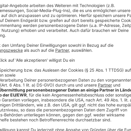
Anzeige
14:43 Uhr - Münster: Bombenfund in der York-Ka
In Münster ist in der York-Kaserne ein Blindgänger 
worden. Der Kampfmittelbeseitigungsdienst entschär
diesen Minuten ein Umkreis von 250 Metern um den F
Anzeige
13:47 Münster: Krisenstab ruft zu Corona-Diszipl
Die Stadt Münster bittet ihre Bürger, die Corona-Reg
der Münsteraner hat das Infektionsgeschehen einen g
Krisenstabs Heuer. Wenn die Disziplin nachlässt geb
Anzeige