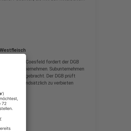
 Westfleisch
stfleisch in Coesfeld fordert der DGB
ntwortung zu übernehmen. Subunternehmen
künften untergebracht. Der DGB prüft
verträge grundsätzlich zu verbieten
tz.