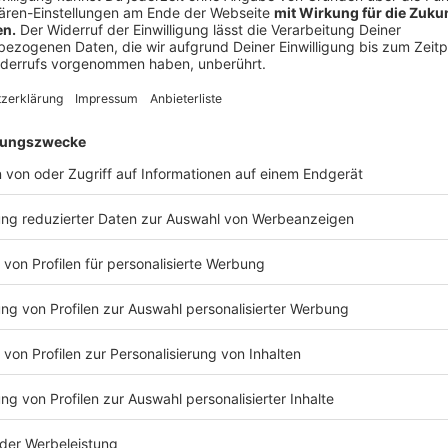
13:38 Uhr - Region: Unangemeldete Corona-Dem
In Münster und Osnabrück ermittelt die Polizei nac
Corona-Regeln. In Münster hatten am Wochenende (0
Innenstadt demonstriert - ohne den nötigen Abstand
ermittelt nun gegen eine Frau, die den Protest mutm
hatten im Internet erfahren, dass Menschen sich zu
Organisatoren wären verpflichtet gewesen, die Dem
Polizeisprecherin aus Münster. Da die Teilnehmer Fly
keine spontane Versammlung gewesen.
Auch in Osnabrück kamen am Samstag 70 Leute zusa
Strafanzeige, außerdem 15 Ordungswidrigkeiten, wei
verstießen.
Anzeige
13:31 Uhr - Kreis Steinfurt: Aktuelle Corona-Zahl