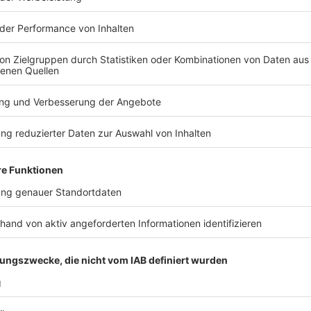
1300 Personen im Kreis Steinfurt bisher nachweislich
Menschen sind wieder gesund
Die Zahl der bestätigten Infektionen mit dem Coronav
von Mittwoch, 13. Mai, 7.30 Uhr, bei 1300 (Vortag: 1
Infektionen pro 100.000 Einwohnerinnen und Einwohn
wieder gesund.
Todesfälle nachweislich Infizierter gibt es im Kreis 
Aktuell befinden sich 142 (146) Infizierte in der Isolie
In folgenden Kommunen im Kreis Steinfurt sind aktuel
In Altenberge: 1 Person (Vortag: 2)
In Emsdetten: 17 Personen (19)
In Greven: 11 Personen (13)