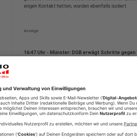
engen Kontakt hatten, wurden ebenfalls isoliert.
Anzeige
16:47 Uhr - Münster: DGB erwägt Schritte gegen
Nach den mehr als 260 Covid-19-Erkrankungen bei We
Münsterland von Westfleisch, die moralische Vera
hatten zuvor ihre Mitarbeiter in engen Sammelunter
rechtliche Schritte. Außerdem fordert der DGB, Werk
sowie deutlich mehr Kontrollen durch den Arbeitschu
Anzeige
16:45 Uhr - Region: Corona-Update