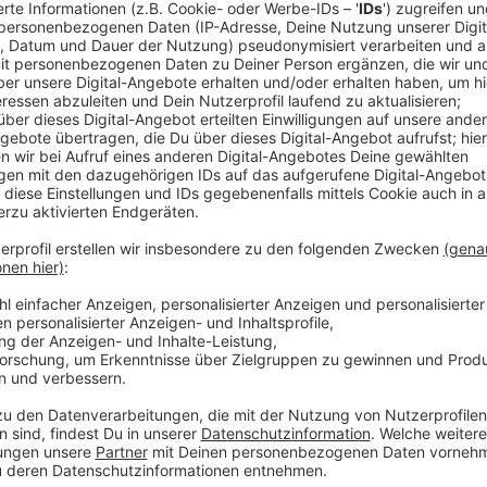
Patrick Melz fasst die aktuellen Zahlen aus der R
Anzeige
Patrick Melz
Corona-Update 13.05.20 16:40
Anzeige
16:29 Uhr - Münster: Blindgänger entschärft
Der Blindgänger in der York-Kaserne ist entschärft.