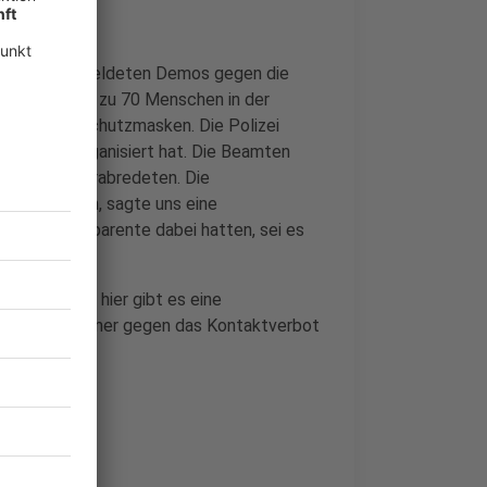
os
h nicht angemeldeten Demos gegen die
9.05.20) bis zu 70 Menschen in der
 und ohne Schutzmasken. Die Polizei
aßlich mitorganisiert hat. Die Beamten
m Protest verabredeten. Die
o anzumelden, sagte uns eine
er und Transparente dabei hatten, sei es
mmen. Auch hier gibt es eine
l die Teilnehmer gegen das Kontaktverbot
en