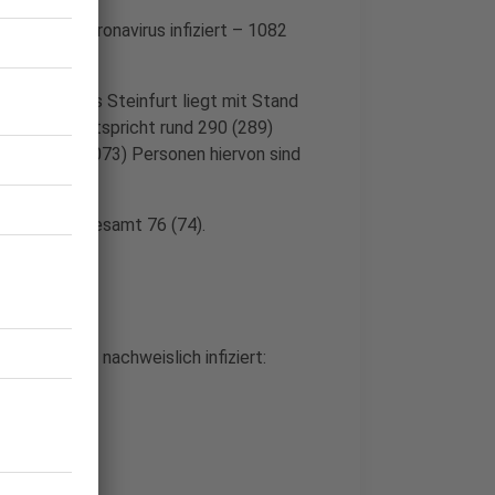
 mit dem Coronavirus infiziert – 1082
irus im Kreis Steinfurt liegt mit Stand
293) – das entspricht rund 290 (289)
ern. 1082 (1073) Personen hiervon sind
Steinfurt insgesamt 76 (74).
rung.
l Menschen nachweislich infiziert: