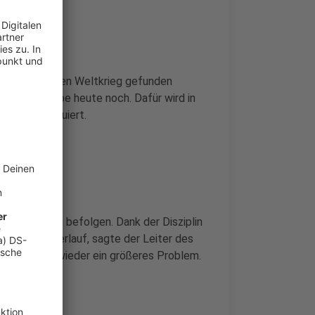
serne
aus dem Zweiten Weltkrieg gefunden
ft die Bombe heute noch. Dafür wird in
undort evakuiert.
in auf
eln weiter zu befolgen. Dank der Disziplin
ünstigen Verlauf, sagte der Leiter des
e es schnell wieder ein größeres Problem.