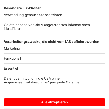
Kreissportbund und die Stadt Ochtrup mit einer
Matinee am Sonntag (22.09.19) den Weltkindertag.
Zahlreiche Organisationen sind mit Ständen und
Aktionen vertreten. Darunter sind alle Ochtruper
Schulen und Kindergärten sowie die Feuerwehr. Die
Matinee ist von 11 bis 18 Uhr im Ochtruper Stadtpark.
Mehr Infos im
Podcast
.
Anzeige
Anzeige
Anzeige