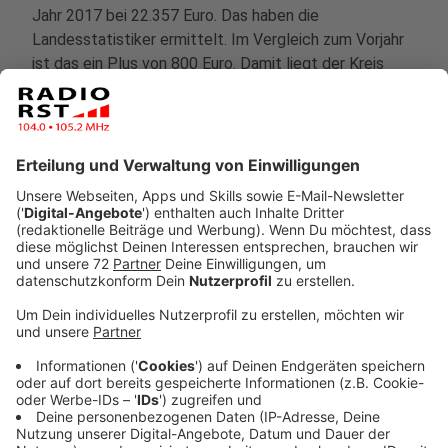
Jahr 2017 bei 22.357 Euro. Das haben die
Landesstatistiker ermittelt. Im Vergleich zum Vorjahr
ist das ein Plus von 800 Euro. Damit liegt der Kreis
Steinfurt knapp über dem NRW-Schnitt. Am meisten
verdienen die Menschen in Tecklenburg. Mit mehr als
28.000 Euro ist der Ort auf Platz 20 in NRW. Das
niedrigste Einkommen haben die Recker.
Anzeige
10:50 Fridays For Future in Münster startet
Die Fridays For Future Organisatoren in Münster haben
ihr Ziel übertroffen. Mehr als 20.000 Teilnehmer ziehen
durch die Stadt. Im Moment läuft der
Demonstrationszug vom Prinzipalmarkt durch die
Innenstadt. Die Abschlusskundgebung ist wieder am
Prinzipalmarkt mit Bühnenprogramm bis in den