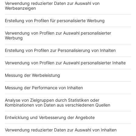
Die Protestbewegung Fridays for Future hat für heute
zu einem weltweiten Streiktag für Klimaschutz
aufgerufen. In Münster erwarten Organisatoren heute
etwa 10.000 Demonstranten auf dem Prinzipalmarkt.
Auch in Osnabrück, Lingen, Gronau, Ochtrup, Metelen,
Lienen und Borken sind laut Fridays for Future
Demonstrationen geplant. Eine Liste mit allen
Demonstrationen in der Region ist
hier.
Anzeige
06:00 Weltkindertag in der RADIO RST-Region
Am Weltkindertag heute fahren Kinder auch in der
RADIO RST-Region kostenlos in Bussen und
Regionalzügen mit. Das gilt in ganz NRW für Kinder bis
14 Jahre, heißt es vom zuständigen Verkehrsverband.
In Ochtrup feiern der Kreis Steinfurt, der