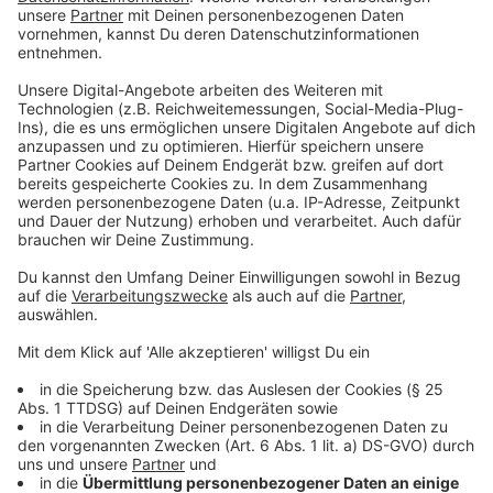
Immer mehr Ibbenbürener benutzen das Auto auch für
kurze Strecken von wenigen hundert Metern. Das hat
ein Fachbüro für die Stadt Ibbenbüren
herausgefunden. Das Fachbüro erarbeitet ein
Mobilitätskonzept und darum ging es am Abend
(19.09.19) im Ibbenbürener Bauausschuss. Kritik gibt
es bei den Radwegen. Fast ein Drittel der
Ibbenbürener Haushalte hat ein E-Bike. Bus und Bahn
werden von zehn Prozent genutzt. Verkehrsplaner
fragen die Ibbenbürener nach ihren Wünschen. Bis zum
kommenden Jahr erarbeitet das Fachbüro Vorschläge.
Anzeige
06:40 Bahnübergang Glücksburger Straße in
Ibbenbüren