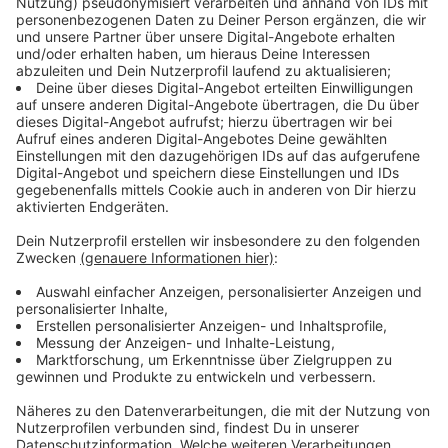
Nachmittag. In Osnabrück startet die Demo um 13 Uhr
30. Eine Liste mit allen Demos in der Region ist
hier.
Anzeige
09:15 Parking-Day in Münster
Münster macht heute beim Parking-Day mit. Auf dem
Hansaring gilt den ganzen Tag Tempo 30 - und viele
Parkplätze sind gesperrt. Für die Aktion gestalten
Radfahrer und Fußgänger Parkplätze um - mit
Rollrasen und Klappstühlen. Sie möchten zeigen, dass
der öffentliche Raum allen gehört - nicht nur den
Autos.
Anzeige
07:10 Mobilitätskonzept in Ibbenbüren