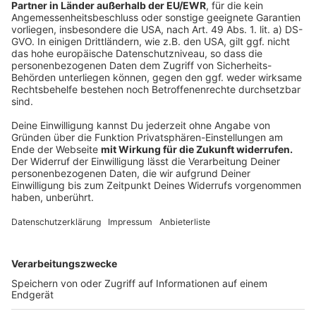
In Ibbenbüren wird der Bereich am Bahnübergang
Glücksburger Straße komplett neu gestaltet. Die Bahn
hat am Abend (19.09.19) im Ibbenbürener
Bauausschuss die Pläne vorgestellt. Nach mehreren
Unfällen wird der Bahnübergang so sicherer. Die
Glücksburger Straße bekommt zwei getrennte
Fahrspuren und wird verlegt. Radler und Fußgänger
bekommen eigene Wege. Bahn und Stadt Ibbenbüren
planen, dass in drei Jahren alles fertig ist. Vor neun
Jahren starben drei Menschen in einem Pkw, weil der
Fahrer versucht hatte, die Gleise bei geschlossenen
Halbschranken zu überqueren. Mehr Infos
hier.
Anzeige
06:25 Klimaproteste in der Region