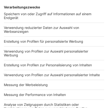
Bist du dafür, dass es Präsenz- und
Onlineunterricht an unseren Schulen
gibt?
Ja, ich bin voll dafür
Ja, ich bin eher dafür
Unentschieden
Nein, ich bin eher dagegen
Nein, ich bin voll dagegen
Anzeige
Diskutiere mit auf Facebook
Anzeige