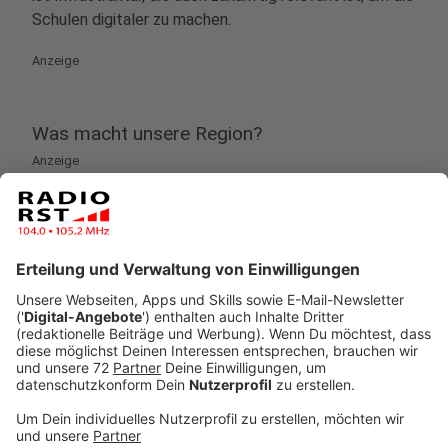
Schulen digitaler zu machen.
Anzeige
Was macht unsere Region?
Anzeige
Lars Buchalle, Schulleiter des Goethe-Gymnasiums in
Ibbenbüren sagt:
Wir haben kaum die ausreichende Bandbreite, um
mit 50 Lerngruppen gleichzeitig Videostreaming
zu betreiben. Da brechen alle Leitungen, die in
Schulen normalerweise vorhanden sind,
zusammen. Auch die Ausstattung mit