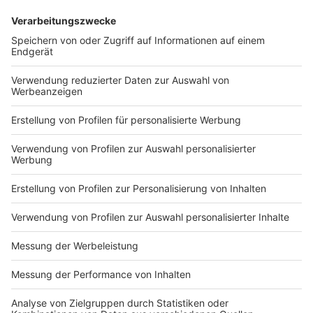
Anzeige
06:23 Uhr - Region: Gläubigerversammlung Galeria
Karstadt Kaufhof
In Essen sprechen die Gläubiger heute über die
Zukunft des Warenhauskonzerns Galeria Karstadt
Kaufhof. Es geht um den Insolvenzplan und die
Zukunft der Mitarbeiter unter anderem in Münster. Der
Plan ist, die beiden Filialen an der Klemens- und
Salzstraße zu erhalten. Das Geschäft in Osnabrück
wird geschlossen. Urspünglich hatte das Unternehmen
vor, 62 der 172 Warenhäuser zu schließen. Durch
Zusagen von betroffenen Städten ist die Liste
verkürzt worden.
Anzeige