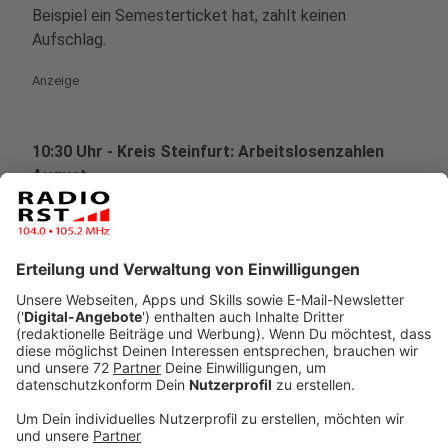
Beispiel ein Semesterticket hat, zahlt keinen
Aufschlag.
Anzeige
10:30 Uhr - Kreis Steinfurt: Arbeitslosenzahlen
August
Die Zahl der Arbeitslosen ist im August nur leicht
gestiegen. 12.967 Menschen hatten keinen Job. Das
sind 133 mehr als im Vormonat. Die Arbeitslosenquote
liegt weiter bei 5 Prozent. Der Anstieg der
Arbeitslosigkeit ist laut Arbeitsagentur Rheine für
August typisch. Corona wirke sich so gut wie gar nicht
auf den Arbeitsmarkt aus.
Zur vollständigen Meldung
Anzeige