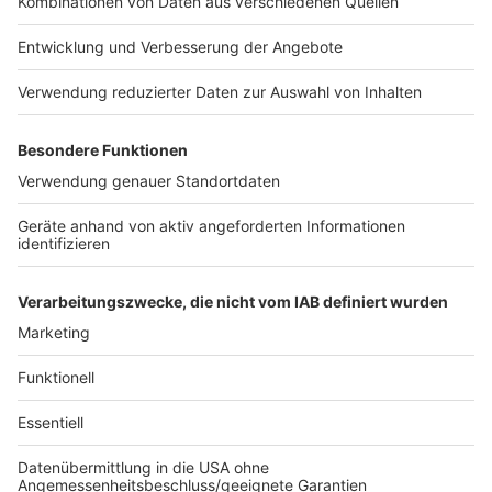
05:48 Uhr - Greven: Trennwandsystem für den
Unterricht
Das Unternehmen Schumacher Packaging mit seinem
Standort am FMO in Greven hat ein Trennwandsystem
für den Unterricht ohne Corona-Schutzmasken
entwickelt. Das System ist voll-recyclebar und die
Trennwände haben Sichtfenster und bieten
Virenschutz durch speziellen Lack.
Zur vollständigen
Meldung
Anzeige