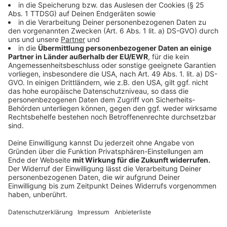
erstmal weiter bis zum 15. September. Am Graf-Adolf-
Gymnasium in Tecklenburg empfiehlt die Schulleitung
dringend auch im Unterricht den Mund-Nase-Schutz zu
tragen.
Anzeige
06:41 Uhr - Osnabrück: Ossensamstag 2021 wegen
Corona abgesagt
In Osnabrück fällt der Ossensamstag im Februar aus.
Der Bürgerausschuss Osnabrücker Karneval hat seine
Veranstaltungen für die Session 2020/21 abgesagt.
Der Ausschuss möchte so verhindern, dass es im
Karneval zu einer Corona-Infektionswelle kommt. Die
auf Grund der Pandemie vorgegebenen
Sicherheitsabstände und die aktuellen
Hygienevorschriften seien bei bis zu 25.000
Zuschauern nicht einzuhalten.