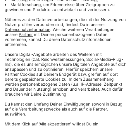
schreibt: So was geht überhaupt nicht. Jemanden
anzuspucken menschenverachtend. Bin schockiert,
dass einige hier das in Ordnung finden.
Anzeige
08:10 Uhr - Region: Schulen halten teilweise an
Maskenpflicht fest
In vielen weiterführenden Schulen in NRW endet heute
die Maskenpflicht im Unterricht. Auf Schulhöfen und
im Schulgbeäude gilt die Pflicht weiter. In der RADIO
RST-Region wird in einigen Schulen die Maskenpflicht
aufrecht erhalten. In Rheine zum Beispiel in der Elsa-
Brandström-Realschule. Ein Schüler der siebten Klasse
wurde hier positiv getestet. Das schreibt die Schule
auf ihrer Homepage. In der Euregio-Gesamtschule
Rheine gilt die Maskenpflicht im Klassenraum auch