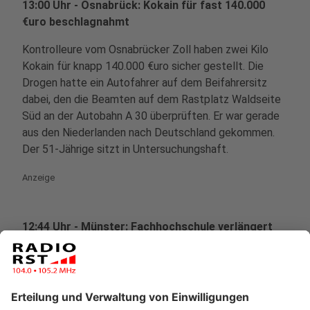
13:00 Uhr - Osnabrück: Kokain für fast 140.000
€uro beschlagnahmt
Kontrolleure vom Osnabrücker Zoll haben zwei Kilo
Kokain für knapp 140.000 €uro sicher gestellt. Die
Drogen hatte ein Autofahrer auf dem Beifahrersitz
dabei, den die Beamten auf dem Rastplatz Waldseite
Süd an der Autobahn A 30 überprüften. Er war gerade
aus den Niederlanden nach Deutschland gekommen.
Der 51-Jährige sitzt in Untersuchungshaft.
Anzeige
12:44 Uhr - Münster:
Fachhochschule verlängert
Einschreibefrist
Die Fachhochschule Münster mit ihrem Steinfurter
Campus verlängert ihre Einschreibungsfristen. Für
zulassungsfreie Studiengänge gibt es Fristen zum Teil