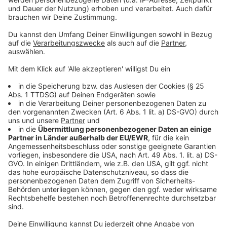
Nutzer brauchten nur noch Name und Adresse
einzutragen. Die Bundespolizei sagt: Wer so ein Papier
vorzeigt, macht sich strafbar.
Zur vollständigen
Meldung.
Anzeige
06:43 Uhr - Osnabrück: Strafe gegen VfL wegen
Pyrotechnik-Zwischenfall
Das Sportgericht des Deutschen Fußball-Bundes hat
dem Zweitligisten VfL Osnabrück eine 42.000 Euro-
Geldstrafe auferlegt. Beim Auswärtsspiel des VfL in
Bochum im November hatte im Gästeblock das ganze
Spiel über immer wieder Pyrotechnik gebrannt. Der
DFB gibt dem VfL Osnabrück 25 Prozent Strafrabatt.
Wegen der Coronakrise hätten die Clubs auch so
schon Einbußen durch fehlende Zuschauer-Einnahmen.