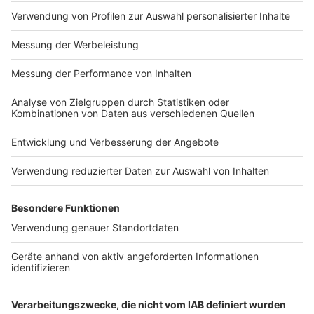
Anzeige
06:39 Uhr - Region: Anwalt bestreitet
Missbrauchsvorwürfe gegen katholischen Pfarrer
Im Fall der Missbrauchsvorwürfe gegen einen
ehemaligen Pfarrer aus Steinfurt bestreitet der
Beschuldigte die Vorwürfe. Sein Anwalt sagte auf
RADIO RST-Anfrage: "Die Staatsanwaltschaft wird
das Verfahren schnell beenden." Ein indischer Priester
wirft seinem ehemaligen Chef Missbrauch vor. Ein
Sprecher des Bistum Münster sagte im RADIO RST-
Gespräch: "Es ist Sache der Staatsanwaltschaft, zu
ermitteln und zu bewerten." Die Staatsanwaltschaft
Münster prüft eine Strafananzeige des indischen
Priesters. Vergange Woche hatte sich ein weiterer
mutmaßlicher Betroffener bei der katholischen Kirche
gemeldet.