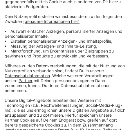
beteiligen. Wegen der aktuellen Missbrauchsfälle
gebe es viel Aufmerksamkeit für das Thema. In der
Kinder- und Jugendhilfe gebe es teilweise mehr Fälle.
Das führe dazu, dass die Mitarbeiter pro Kind weniger
Zeit haben. Die Caritas im Bistum Münster kritisiert,
dass die Jugendämter der Kommunen teilweise nicht
genügend Geld haben.
Anzeige
08:35 Uhr - Münster: Maskenmuffel nutzen falsche
Atteste - Großkontrolle am Montag
Die Bundespolizei in Münster warnt vor falschen
Attesten zu Maskenpflicht. Bei den Kontrollen an
Bahnhöfen und in Zügen und Bussen sind immer wieder
Atteste aus dem Internet aufgetaucht. Fahrgäste
versuchen damit, um die Maske herumzukommen. Ein
Arzt hatte das Attest zum Download angeboten. Die