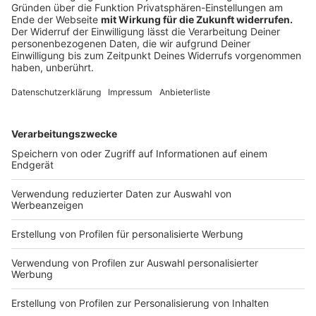
Anzeige
06:42 Uhr - Region: Überbrückungshilfe für
Studierende verlängert
Bundesbildungsministerin Karliczek aus Brochterbeck
verlängert die Corona-Überbrückungshilfe für
Studierende. Den Zuschuss gibt es bei finanziellen
Engpässen - zum Beispiel, wenn Studenten wegen
Corona ihre Nebenjobs verloren haben oder, wenn ihre
Eltern sie wegen Corona nicht mehr wie bisher
unterstützen. Das gilt jetzt auch für September.
Online-Anträge nehmen die Studierendenwerke
entgegen. Seit Juni gibt es außerdem den KfW-
Studienkredit von bis zu 650 Ruro im Monat auch für
Studierende, denen er bisher nicht zustand.