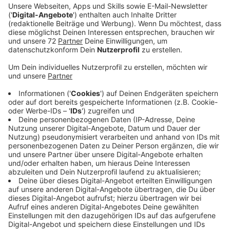
bis Ende September. Das kommende Wintersemester
ist – wie an den meisten Hochschulen – als
Hybridsemester geplant, als Mix aus
Präsenzveranstaltungen und Online-Lehre, sofern das
Corona-Infektionsgeschehen das zulässt. Ziel der FH
ist es dabei, so viel Präsenz wie möglich zu erhalten
und so viel Online-Studium wie nötig anzubieten. Für
den Fall der Fälle sind mehr Online-Formate in
Vorbereitung. Wichtige Links zum Einschreiben haben
wir auf RADIO RST.de.
Anzeige
10:00 Uhr - Münster: Caritas fordert mehr Geld für
den Kinderschut
z
Die Caritas im Bistum Münter fordert, dass Bund und
Land sich an den Kosten für den Kinderschutz