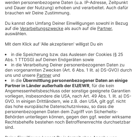
Passau testen lassen, auf der Rückreise aus einem
Risiko-Gebiet", sagte uns eine Sprecherin des Kreises
Steinfurt. Dort habe es geheißen: Wer nach 72
Stunden nichts gehört hat, habe die Erlaubnis, die
Quarantäne zu verlassen.
Zur vollständigen Meldung.
Anzeige
08:51 Uhr - Osnabrück: Fast jeder zweite E-
Scooter-Fahrer mit zu viel Alkohol
Die Polizei Osnabrück zieht eine negative Bilanz zu
ihren Kontrollen von E-Scootern. Die Beamten hatten
mehr als 100 Elektro-Roller überprüft. In fast jedem
zweiten Fall hatten die Fahrer zu viel Alkohol
getrunken. Viele wüssten offenbar nicht, dass auf dem
E-Scooter die gleichen Grenzwerte gelten wie beim
Autofahren. Auch die Konsequenzen sind die gleichen.
Im schlimmsten Fall ist der Führerschein weg.
Zur