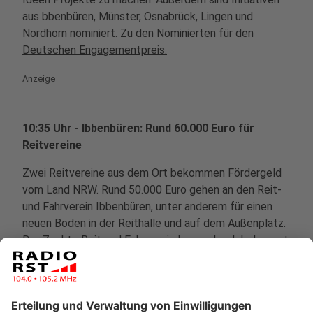
aus bbenbüren, Münster, Osnabrück, Lingen und
Nordhorn nominiert.
Zu den Nominierten für den
Deutschen Engagementpreis.
Anzeige
10:35 Uhr - Ibbenbüren: Rund 60.000 Euro für
Reitvereine
Zwei Reitvereine aus dem Ort bekommen Fördergeld
vom Land NRW. Rund 50.000 Euro gehen an den Reit-
und Fahrverein Ibbenbüren, unter anderem für einen
neuen Boden in der Reithalle und auf dem Außenplatz.
Der Zucht-, Reit und Fahrverein Laggenbeck bekommt
rund 10.000 Euro, um das Reiterstübchen zu sanieren.
Anzeige