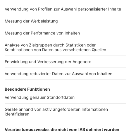
Anzeige
05:35 Uhr - Osnabrück: Landgericht weist Klage zu
Gertrudenberger Höhlen ab
Auf dem Gelände über den Gertrudenberger Höhlen am
Rande der Osnabrücker Innenstadt gibt es keinen
Anspruch darauf, dass die Bundesrepublik Deutschland
Einsturz-Gefahren beseitigt. Das Landgericht
Osnabrück hat die entsprechende Klage eines
Grundstücksbesitzers abgewiesen. Er hatte sich auf
das Allgemeine Kriegsfolgengesetz bezogen. Die
Bergbauschächte aus dem Mittelalter dienten im
Krieg als Bunker für 4.000 Menschen. Kein Grund,
daraus jetzt noch Forderungen abzuleiten, sagen die
Richter. Ansprüche seien spätestens seit 1966
erloschen. Damals waren alle Eingänge der Höhlen
dauerhaft verschlossen worden.