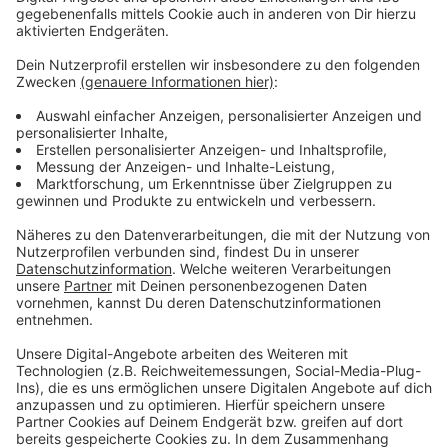
ein Blödsinn! Die meisten kleinen Gemeinden haben
doch kaum noch eine Innenstadt mit Geschäften, man
schaue sich doch nur Borghorst an." Und Frauke sagt:
"Auch wenn die Geschäfte sonntags offen hätten.
Mehr Geld zum ausgeben habe ich deswegen nicht."
Anzeige
08:54 Uhr - Region: Mehr Corona-Infektionen und
Testpanne in Bayern bei Familie aus Recke
In der RADIO RST-Region stecken sich immer mehr
Menschen mit dem Corona-Virus an. Im Kreis Steinfurt
gab es gestern neun neue Fälle. 85 Menschen sind
aktuell infiziert. In Recke sind etwa 30 Schüler und
Lehrer weiter in Quarantäne. Dort ist eine positiv
getestete Familie von dem Durcheinander mit Corona-
Tests in Bayern betroffen. "Die Familie hatte sich in