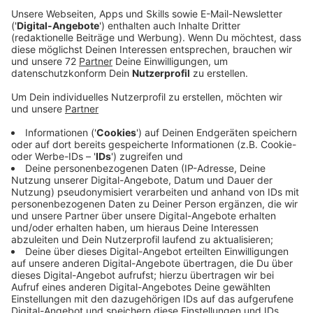
08:57 Uhr - Region: Diskussion um verkaufsoffene
Sonntage in der Coronakrise
Gewerkschaft Verdi im Münsterland ist gegen einen
verkaufsoffenen Sonntag in Burgsteinfurt. Die Händler
dort möchten am 04. Oktober öffnen, um in der
Coronakrise zusätzlichen Umsatz zu machen. Die
Gewerkschaft sagt: Das Gesetz gibt das nicht her,
weil es an dem Tag kein größeres Event im Ort gibt.
Über verkaufsoffene Sonntage und den Handel in der
Krise diskutieren wir heute Morgen.
Auf der RADIO RST-Facebookseite sagen die meisten
User: Verkaufsoffene Sonntage werden unsere
Innenstädte nicht retten. Thorsten postet zum
Beispiel: "Ein Geschäftsmodell, das sich nicht trägt,
wird auch durch ein paar Sonntage nicht
rentabler." Johanna sieht das ählich. Sie schreibt: "So