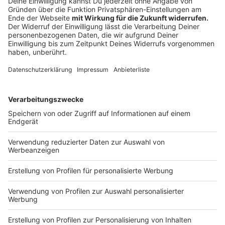
vollständigen Meldung.
Anzeige
06:34 Uhr - Region: Handwerkskammer: "Mehr
Handwerker aus der Region berücksichtigen"
Die Handwerkskammer in Münster fordert, dass bei
öffentlichen Bau-Projekten mehr Betriebe aus der
Region einbezogen werden. Die Bundesregierung hat
die Regeln für die Auftragsvergabe wegen der
Coronakrise gelockert. Das gebe den Kommunen die
Möglichkeit, mehr Angebote von Handwerkern aus der
Region einzuholen, zum Beispiel bei Arbeiten an Kitas
und Schulen. Außerdem fordert die Handwerkskammer,
dass die Formulare für die öffentlichen Aufträge
einfacher und übersichtlicher werden.