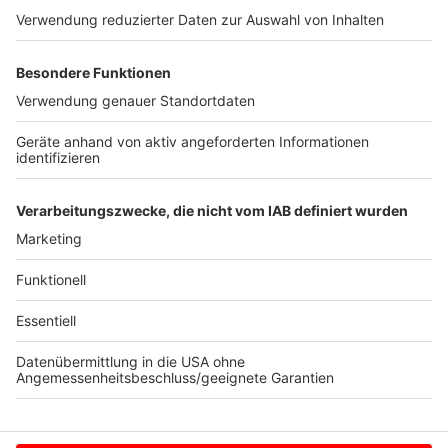
"Mein Sohn wird heute auf der Realschule in Steinfurt
eingeschult. Ich bin gespannt wie das die nächsten
Tage ablaufen wird. Mir ist da schon mulmig." Heike
sieht das anders. Sie schreibt: "Einige Eltern können
nicht noch länger zuhause bleiben. Einfach mal das
Beste draus machen und nicht immer nur meckern."
Und Michael aus Rheine postet: "Finde den Fehler.
Maskenpflicht in der Schule. Aber Partymacher sind
von der Maskenpflicht befreit."
Anzeige
Anzeige