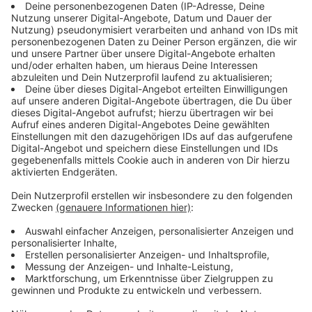
Im Kreis Steinfurt stecken sich immer mehr Menschen
mit dem Coronavirus an. Die Zahl der bestätigten Fälle
ist um neun gestiegen, auf aktuell 85 Infizierte. So
viele Fälle gab es zuletzt vor knapp drei Monaten. In
folgenden Orten im Kreis Steinfurt sind aktuell
Menschen nachweislich infiziert:
In Altenberge: 2 Personen (0)
In Emsdetten: 4 Personen (3)
In Greven: 9 Personen (4)
In Hopsten: 0 Personen (0)
In Hörstel: 0 Person (0)
In Horstmar: 1 Personen (1)
In Ibbenbüren: 19 Personen (20)