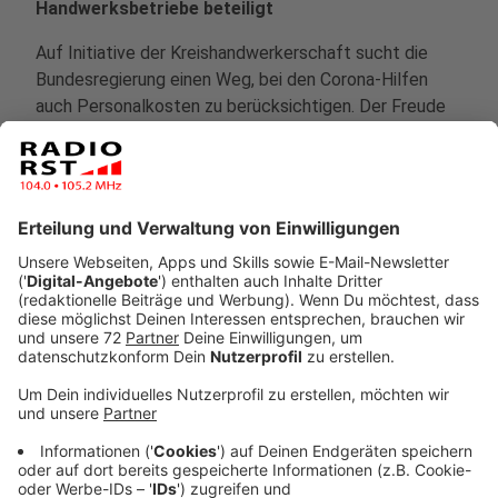
Handwerksbetriebe beteiligt
Auf Initiative der Kreishandwerkerschaft sucht die
Bundesregierung einen Weg, bei den Corona-Hilfen
auch Personalkosten zu berücksichtigen. Der Freude
über die schnelle Hilfe war bei vielen Betrieben die
Ernüchterung gefolgt als klar wurde, das das Geld nur
dazu gedacht war, Betriebskosten aufzufangen.
Dagegen gab es auch andernorts Proteste mit dem
Ergebnis, dass Bundeswirtschafts- und
Bundesfinanzministerium vorhaben die Regeln zu
ändern. Damit würden sich viele Rückforderungen zu
viel gezahlter Corona-Hilfen erübrigen.
Anzeige
12:03 Uhr - Region: Corona-Zahlen im Kreis
Steinfurt wieder gestiegen.