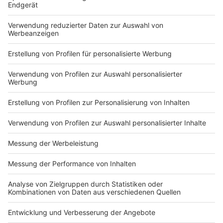
Dagegen klagen eine Familie aus Euskirchen und ein
Schüler aus Nettetal. Wann das Gericht in Münster
entscheidet, ist noch offen.
Anzeige
10:59 Uhr - Region: Diskussion um Schulstart
Im NRW-Teil unserer Region hat die Schule wieder
begonnen - mit Unterricht in der ganzen Klasse und mit
einer Maskenpflicht ab Klasse ab fünf. Außerdem sind
die Lehrer aufgefordert, regelmäßig zu lüften. Einige
Lehrer- und Elternverbände haben Zweifel, ob so ein
sicherer Betrieb möglich ist. Sie befürchten, dass es
vemehrt zu Corona-Ausbrüchen an Schulen kommt.
Auf der RADIO RST-Facebookseite bewerten die User
das unterschiedlich. Katharina aus Steinfurt schreibt: