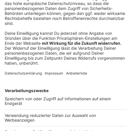
Bislang liegen 2.348 Ergebnisse vor und es ist kein Fall
einer COVID-19-Erkrankung nachgewiesen. Die Tests
sind eine Vorsichtsmaßnahme und eine Reaktion auf
die vielen Corona-Fälle in anderen Schlachtbetrieben,
u.a. bei Westfleisch in Coesfeld.
Anzeige
05:46 Uhr - Kreis Steinfurt: Corona-Update
Die Coronazahlen im Kreis Steinfurt haben sich im
Vergleich zum Vortag nicht verändert. 13 Menschen im
Kreis Steinfurt sind aktuell nachweislich mit dem
Coronavirus infiziert. Damit ist kein neuer Fall
hinzugekommen. Auch die Zahl der wieder gesunden
Menschen bleibt bei 1.227. Die Krankenhäuser im Kreis
Steinfurt haben in den letzten Tagen rund 160.000
FFP-2- und OP-Masken sowie Schutzoveralls und -