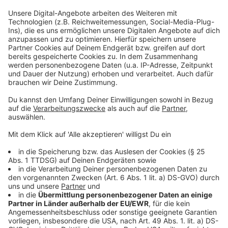
gestellt. An ausgewählten Standorten würden dann
Fußgängerampeln mit roten und grünen Bergmann-
Motiven umgerüstet. Bis vor anderthalb Jahren ist in
Ibbenbüren Steinkohle abgebaut worden. Im letzten
Frühjahr hatte sich der Rat noch gegen die
Ampelmännchen entschieden.
Anzeige
08:38 Uhr - Münster: Mordprozess
Am Landgericht Münster startet heute ein
Mordprozess. Die Staatsanwaltschaft wirft einem
Mann aus Schleswig-Holstein vor, in Münster seine
Tante getötet zu haben. Die Leiche habe er demnach
mit in seine Heimat genommen und dort eine
Böschung heruntergestoßen. Die Ankläger gehen von
Mord aus Habgier aus. Der Angeklagte soll sich von