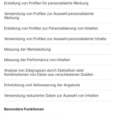
Sirenentöne im Tecklenburger Land haben am Abend
bei einigen Menschen für Verunsicherung gesorgt. Die
Sirenen waren nicht von der Feuerwehr oder der
Polizei. Landwirte hatte mobile Sirenen bei ihrer
Sternfahrt nach Recke dabei. Das war Teil einer
Protestaktion zum politischen Aschermittwoch der
CDU.
Anzeige
06:14 Uhr - Osnabrück: Ein Jahr Prozess zum
Missbrauchsschutz
Das Bistum Osnabrück hat eine Zwischenbilanz seines
Konzepts zum Schutz vor sexualisierter Gewalt und
geistlichem Missbrauch gezogen. Gespräche mit
Missbrauchsopfern hätten ihn sehr getroffen, sagte