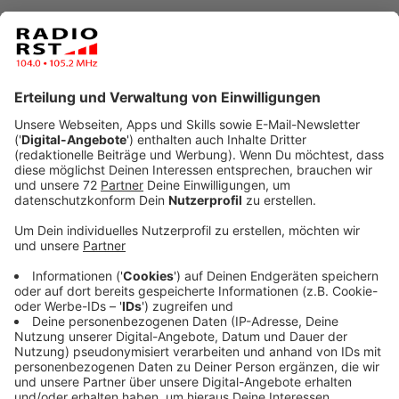
11:44 Uhr - Münster: Einwohnerrekord
In Münster leben so viele Menschen wie noch nie.
312.169 Einwohner zählte die Stadt Münster Ende des
Jahres. Im Vergleich zum Vorjahr ist das ein Plus von
0,5 Prozent. Bei den jungen Leuten sind die
Einwohnerzahl. Dafür gibt es immer mehr Ältere über
60. Die Zahl der Senioren über 80 hat sich verdoppelt.
Der Altersdurchschnitt der Münsteraner liegt bei 41,4.
Für die Stadt Münster bedeutet das
Bevölkerungswachstum planerische
Herausforderungen im Verkehr und bei der
Digitalisierung.
Anzeige
11:23 Uhr - Osnabrück: IHK und das VW Werk
Osnabrück