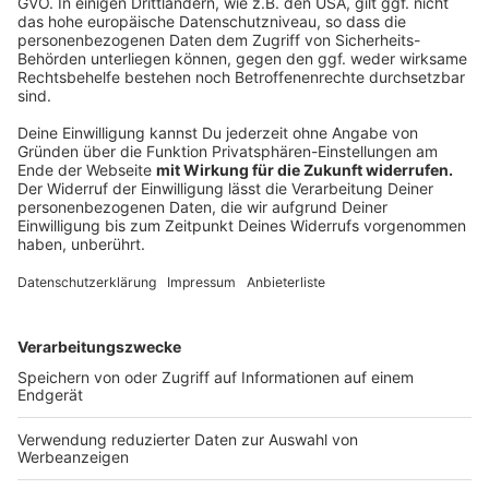
seiner Tante Geld geliehen haben und er wollte dieses
nicht zurückzahlen.
Anzeige
08:05 Uhr - Münster: Klimaschutz-Zertifikate
Die Stadt Münster bekommt heute Klimaschutz-
Zertifikate verliehen. Münster hat an der Halle
Münsterland und dem Stadthaus am Ludgerieplatz die
Beleuchtung auf LED umgestellt. Das spart 50 Tonnen
CO2 im Jahr und bis zu 20-tausend Euro
Energiekosten. Umweltminsterin Schulze aus Münster
überreicht die Klimaschutz-Zertifikate.
Anzeige
06:40 Uhr - Recke: Sirenentöne von Landwirten