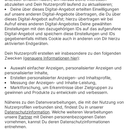
Das VW-Werk Osnabrück hat eine große Bedeutung
für die Wirtschaft in der Region. Das ist das Ergebnis
eines Gesprächs der Industrie- und Handelskammer
Osnabrück. Im Kampf um neue Modelle für Osnabrück
setzt VW auf die Cabrio- und Kleinserienkompetenz.
Im Moment wird das T-Roc-Cabrio in Osnabrück
gefertigt. Mit 2.400 Mitarbeitern ist das Unternehmen
der fünftgrößte Arbeitgeber im IHK-Bezirk.
Zur
vollständigen Meldung.
Anzeige
10:12 Uhr - Ibbenbüren: Ampelmännchen im
Bauausschuss
Der Bauausschuss beschäftigt sich heute mit den
Bergmann-Ampelmännchen. Die Unabhängige
Wählergemeinschaft (UWG/IFI) hatte den Antrag