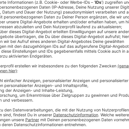
Anzeige
15:07 Uhr - Ostercappeln: Tote aus dem Mittella
Die 59-Jährige, die Sonntag im Mittellandkanal tot 
obduziert worden. Die Untersuchung hat ergeben, das
ein Verbrechen ausgeschlossen wird. Die Frau wurde
Anzeige
13:15 Uhr - Region: Bürokratie kostet Gastgewer
Staatliche Vorgaben und die damit verbundene Bürok
Restaurants jedes Jahr 50 Millionen Euro, zeigen Be
Handelskammer Nord Westfalen. Durch die Aufgaben 
und der Emscher-Lippe-Region wöchentlich rund 14 
Vorschriften, von der Kassenrichtlinie bis zur Hygie