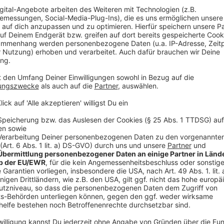
beachten.
Anzeige
12:57 Uhr - Emsdetten/Saerbeck: Störungen be
Da die Emsbrücke zwischen Hembergen und Saerbeck 
folgende Haltestellen nicht an: In Hembergen Im Bai
Friedhofskapelle, Saerbeck-Mitte und Seniorenzen
Haltestellen ist mit Verspätungen zu rechnen.
Anzeige
11:25 Uhr - Emsdetten: Anklage nach Explosion
Nach einer Gas-Explosion in Emsdetten hat die Sta
versuchten Mordes erhoben. Die Trümmer der Explos
Straße geflogen und haben mindestens ein vorbeifahr