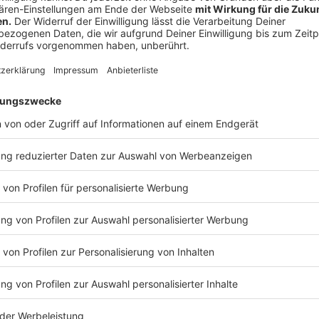
Zufall gewesen, dass niemand zu Schaden kam. Der 1
sei ein Unfall gewesen.
Zur vollständigen Meldung.
Anzeige
10:20 Uhr - Rheine: Reichweitenrekord für RADIO
RADIO RST stellt einen Reichweitenrekord in der Se
der beliebteste Radiosender in der Region. RADIO R
Prozent in der werberelevanten Zielgruppe 14 bis 49
RST Chefredakteurin Kathleen Berger. Andere Sende
Sendegebiet mit vielen Konkurrenzsendern Hörer ge
in den letzten Monaten eine eigene RADIO RST Comm
WhatsApp, Facebook und Instagram ab. Auf einige Ein
die Beliebtheit der Morgensendung erneut gestiegen.
Meldung.
Anzeige