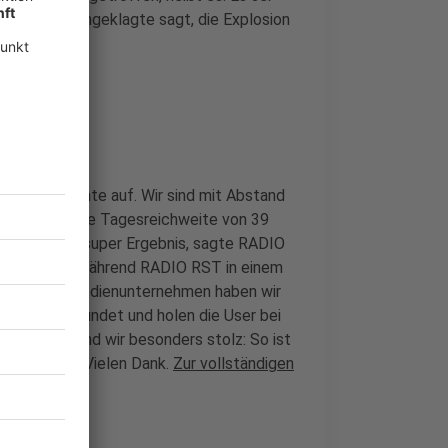
9-Jährige Angeklagte sagt, die Explosion
 RST
ndergeschichte auf. Wir sind mit Abstand
ST erzielt eine Tagesreichweite von 39
. Das ist ein super Ergebnis, sagte RADIO
r verlieren, während RADIO RST in einem
winnt. Als Medienunternehmen haben wir
unity gergündet und holen die User bei
zelwerte sind wir besonders stolz: So ist
 Wir sagen: Vielen Dank.
Zur vollständigen