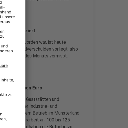
ndkanal obduziert
aufgefunden worden war, ist heute
s kein Fremdverschulden vorliegt, also
 seit Anfang des Monats vermisst.
be 50 Millionen Euro
ratie kosten Gaststätten und
rechnungen der Industrie- und
fallen in jedem Betrieb im Münsterland
Stunden Mehrarbeit an. 100 bis 125
neüberwachung, haben die Betriebe zu