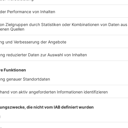
10:09 Uhr - Greven: Ems-Hochwasser
Das Ems-Hochwasser hat für das Erste seinen Höchs
steht es bei knapp unter sieben Metern - einen knap
Hochwasser-Marke.
Zur vollständigen Meldung.
Anzeige
08:20 Uhr - Gronau: Schwerverletzter läuft von U
In Gronau ist nach einem Unfall ein Schwerverletzter
Mann war auf der B 70 mit seinem Auto auf einen Ba
Polizei unter Schock und lief weg. Ein Polizei-Hubsc
einer Stunde. Rettungskräfte haben den Mann ins Kr
Anzeige