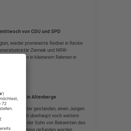
ermittwoch von CDU und SPD
egion, wieder prominente Redner in Recke:
Generalsekretär Ziemiak und NRW-
lt ihre Reden in kleinerem Rahmen in
smissbrauch in Altenberge
iger aus Münster gestanden, einen Jungen
prüft jetzt, ob überhaupt noch weitere
lte Opfer ist der Sohn von Bekannten des
viele Kinderpornos gefunden worden.