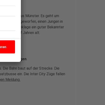
ht
einen Mann aus Münster. Es geht um
ann wird vorgeworfen, einen Jungen in
 war laut Anklage ein guter Bekannter
ehn und zwölf Jahren alt.
eine und Lingen
. Die Bahn baut auf der Strecke. Die
tzbusse ein. Die Inter City Züge fallen
gen Meldung.