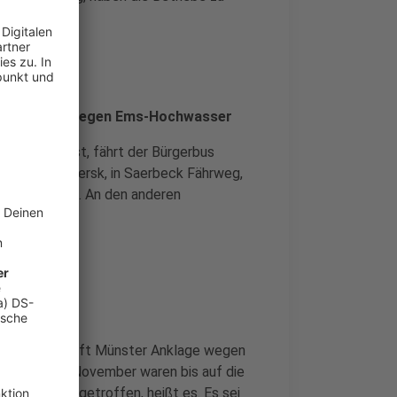
i Bürgerbus wegen Ems-Hochwasser
gesperrt ist, fährt der Bürgerbus
l und Up'm Mersk, in Saerbeck Fährweg,
trum/Badesee. An den anderen
atsanwaltschaft Münster Anklage wegen
ion Anfang November waren bis auf die
endes Auto getroffen, heißt es. Es sei