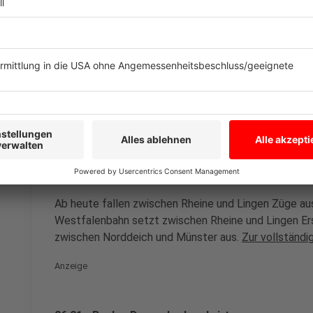
07:27 Uhr - Münster: Prozessstart am Landgeric
Am Landgericht Münster startet ein Prozess gegen 
schweren sexuellen Missbrauch eines Kindes. Dem M
Altenberge mehrmals missbraucht zu haben. Der Mann
der Familie. Der Junge war bei den Taten zwischen z
Anzeige
06:38 Uhr - Rheine: Bahnbauarbeiten zwischen Rh
Ab heute fallen zwischen Rheine und Lingen Züge aus
Westfalenbahn setzt zwischen Rheine und Lingen Ersa
zwischen Norddeich und Münster aus.
Zur vollständi
Anzeige