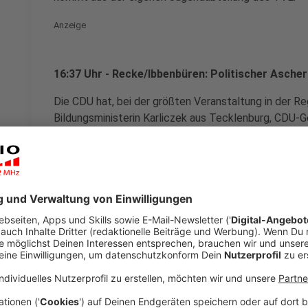
Anzeige
16:37 Uhr - Recke/Ibbenbüren: Politischer Asch
Die CDU hat, bei der größten Veranstaltung in der R
Bildungsministerin Karliczek aus Tecklenburg, CDU-
Gesundheitsminister Laumann aus Hörstel. Die SPD hä
Ibbenbüren.
Anzeige
16:02 Uhr - Münster: Angeklagter gesteht Kinde
Vor dem Landgericht Münster hat heute ein 56-Jähr
mehrmals sexuell misshandelt zu haben. Das Gericht 
Zeugen gehört werden. Das damals 10 bis 12 Jahre a
Täters in Altenberge. Bei dem Mann sind wohl auch 