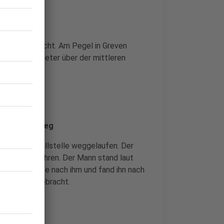
tstand erreicht. Am Pegel in Greven
pen halben Meter über der mittleren
nfallstelle weg
 von der Unfallstelle weggelaufen. Der
gger aufgefahren. Der Mann stand laut
hrauber suchte nach ihm und fand ihn nach
ankenhaus gebracht.