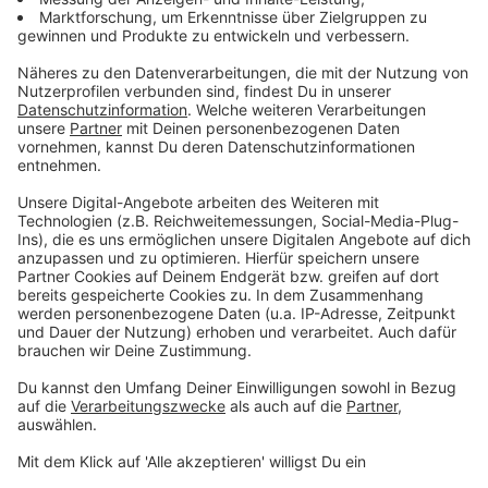
falsche Polizisten. Drei Männern wird vorgeworfen, im
vergangenen Jahr als Teil einer Bande in ganz
Deutschland ältere Menschen betrogen zu haben. Die
Staatsanwaltschaft wirft ihnen vor, von der Türkei aus
ihre Opfer angerufen zu haben und sich dabei als
Polizisten ausgegeben zu haben. So hätten sie die
Leute dazu gebracht, ihnen Bargeld und
Wertgegenstände zu geben. So haben sie insgesamt
mehr als 65.000 Euro bekommen. Die Taten waren
unter anderem in Nordhorn und Salzbergen.
Anzeige
08:52 Uhr - Münster: Coca-Cola schließt Standort
Coca-Cola schließt seinen Standort in Münster. Das
Unternehmen bündelt die Logistik und schließt
insgesamt sechs Standorte. Vertriebsmitarbeiter sind