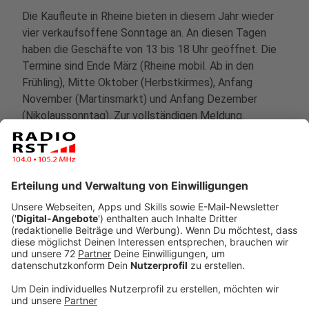
Die Kaufleute in Rheine bieten in diesem Jahr wieder
vier verkaufsoffene Sonntage an. An diesen Tagen
haben die Geschäfte von 13 bis 18 Uhr geöffnet. Die
Termine sind Ende März (Rheine mobil. Ab in den
Frühling), Mitte Oktober (Herbstkirmes), Anfang
November (Martinsmarkt) und Anfang Dezember
(Nikolaussonntag).
Zur vollständigen Meldung.
Anzeige
11:43 Uhr - Neuenkirchen: Freies WLAN
Die Gemeinde Neuenkirchen hat im Rathaus und auf
dem Rathausvorplatz freies WLAN installiert. An der
Villa Hecking ist freies WLAN nach Abschluss der
Sanierung geplant.
Zur vollständigen Meldung.
Anzeige