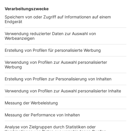
Meldung.
Anzeige
06:20 Uhr - Osnabrück: Investor für Leysieffer
In Osnabrück gibt es einen Investor für den
insolventen Pralinenhersteller Leysieffer. Die
Gläubiger haben sich auf einen Investor geeinigt und
stillschweigen vereinbart. Das Insolvenzverfahren
werde so im Frühjahr beendet, wenn alle dem
Insolvenzplan zustimmen. Nach der Schließung von
Standorten und einem Stellenabbau bleiben jetzt alle
260 Arbeitsplätze erhalten.
Zur vollständigen
Meldung.
Anzeige