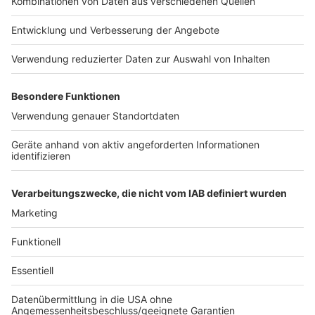
06:11 Uhr - Münster: Prozess versuchter Mord
Am Landgericht Münster startet heute der Prozess
gegen einen Mann aus Mettingen. Es geht um
versuchten Mord. Der Mann habe mit einem Messer
auf den Kopf und den Nacken einer Frau eingestochen,
so der Vorwurf. Als die Klinge des Messers
abgebrochen sei, soll er den Kopf der Frau mehrmals
auf den Asphalt geschlagen haben. Zeugen haben den
Mann schließlich überwältigt. Die Frau überlebte.
Zur
vollständigen Meldung.
Anzeige