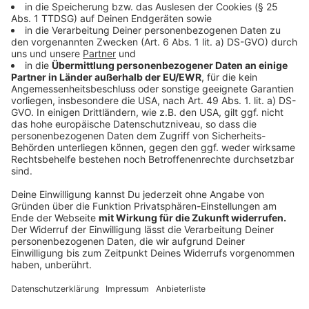
nicht betroffen. Die Auslastung an den
Logistikstandorten wurde immer geringer, deshalb hat
sich das Unternehmen zur Schließung entschieden.
Insgesamt sind mehr als 300 Arbeitsplätze betroffen.
Das Unternehmen versucht betriebsbedingte
Kündigungen zu vermeiden.
Anzeige
07:05 Uhr - Münster: Coronavirus beschäftigt
Unternehmen
Unternehmen aus der RADIO RST-Region beobachten
seit dem Ausbruch des Coronavirus die Situation in
China ganz genau. Die Industrie- und Handelskammer
Münster hat noch keine Zahlen, wie sich das Virus
auswirkt. Klar sei nur, es wirke sich aus, weil China ein
sehr wichtiger Markt sei. Mehr als 350 Unternehmen
machen Geschäfte mit China.
Zur vollständigen