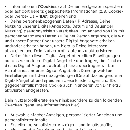
10:34 Uhr - Rheine: Arbeitsmarktbericht Kreis
Steinfurt
Der Arbeitsmarkt im Kreis Steinfurt ist weiter stabil.
Im Januar waren 10.619 Menschen ohne Job. Das
waren 700 mehr als im Dezember. Die Arbeitsagentur
Rheine begündet das mit saisonalen Effekten. Zum
Jahreswechsel laufen viele befristete Verträge aus.
Die Arbeitslosenquote liegt bei 4,1 Prozent. Damit
liegt die Quote auf dem Niveau von Januar 2019.
Anzeige
09:41 Uhr - Osnabrück: Fake-Anrufe von falschen
Polizisten vor Gericht
Am Landgericht Osnabrück startet der Prozess gegen