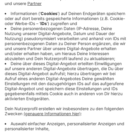
wie in Deutschland.
Anzeige
13:10 Uhr - Osnabrück: Bombenentschärfer im
Stadtteil Westerberg im Einsatz
Momentan legen sie den Blindgänger aus dem Krieg
frei. Die Bombe liegt gut zwei Meter tief im Boden.
Sobald man gut dran kommt, wird sie unschädlich
gemacht.
Anzeige
12:04 Uhr - Osnabrück: Neues Busliniennetz
In Osnabrück laufen die Vorbereitungen für das neue
Busliniennetz. Am 5. Februar startet der neue Fahrplan