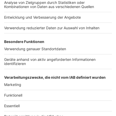
06:38 Uhr - Osnabrück: Evakuierung und
Blingängerentschärfung
In Osnabrück ist heute die nächste
Bombenentschärfung. 2.200 Osnabrücker im Stadtteil
Westerberg verlassen bis neun Uhr ihre Wohnungen.
Danach ist der Bereich für mehrere Stunden gesperrt.
Betroffen ist auch das Flüchtlingshaus in Osnabrück.
Die Paracelsus-Klinik ist nicht im Evakuierungsbereich.
Es ist noch nicht klar, ob der Blindgänger entschärft
oder kontrolliert gesprengt wird.
Zur vollständigen
Meldung.
Anzeige