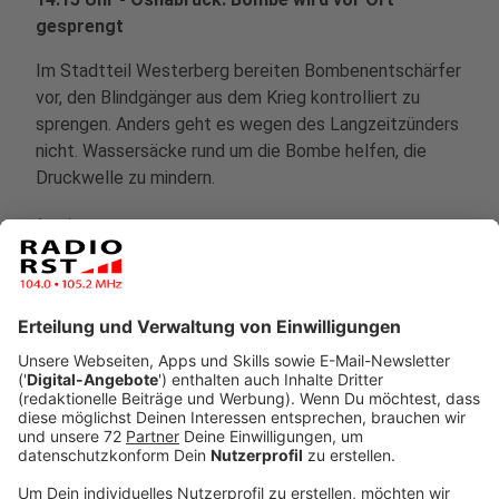
gesprengt
Im Stadtteil Westerberg bereiten Bombenentschärfer
vor, den Blindgänger aus dem Krieg kontrolliert zu
sprengen. Anders geht es wegen des Langzeitzünders
nicht. Wassersäcke rund um die Bombe helfen, die
Druckwelle zu mindern.
Anzeige
13:25 Uhr - Gronau: Online-Petition
Russische Atomkraftgegner haben 70.000
Unterschriften gegen die Atommülltransporte von
Gronau nach Russland gesammelt. Die Liste haben sie
am Mittag im Bundesumweltministerium abgegeben.
In Russland liegen schon etwa eine Million Tonnen
Uranmüll. Eine Endlagerstätte gibt es dort nicht, genau