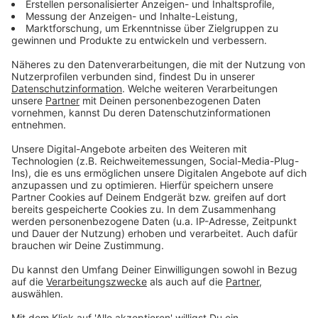
mit einem komplett neuen Angebot. Fünf MetroBus-
Linien mit Elektrobussen fahren im 10-Minuten-Takt
auf den Hauptstrecken.
Zur vollständigen Meldung.
Anzeige
11:13 Uhr - Münster: Starke Pflege
Münster wird Pflegemodellregion. Das Projekt ist in
Deutschland einmalig. In dem Projekt gibt es um Pro-
Pflege-Influencer für soziale Netzwerke, einen
YouTube-Channel Pflege, Podcasts und Pflege-Slams.
Es geht darum, das Image der Pflege zu verbessen, die
Arbeitsbedingungen zu optimieren und dauerhaft mehr
Pflegekräfte zu gewinnen.
Anzeige