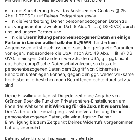
10:32 Uhr - Neuenkirchen: Mordanklage
Nachdem Ende Juni eine Frau in einem Brunnen in
Neuenkirchen gestorben ist, hat die
Staatsanwaltschaft Münster Anklage wegen Mordes
erhoben. Der Sohn wird verdächtigt, seine Mutter
getötet zu haben. Die Ermittler gehen davon aus, dass
der Sohn verhindern wollte, dass die Mutter ihn
enterbt.
Zur vollständigen Meldung.
Anzeige
08:12 Uhr - Osnabrück: Luftverschmutzung
In Osnabrück sind die für drohende Dieselfahrverbote
maßgeblichen Schadstoffgrenzwerte im vergangenen
Jahr überschritten worden. Das teilt das
Umweltministerium Niedersachsen nach einer
vorläufigen Auswertung mit. Um die