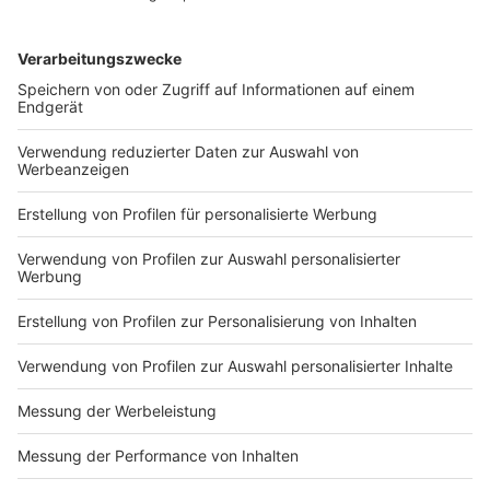
Schadstoffbelastung zu senken, setzt Osnabrück
unter anderem auf den Einsatz von Elektrobussen.
Zur
vollständigen Meldung.
Anzeige
07:01 Uhr: Eurobahn setzt wieder mehr Züge ein
Die Eurobahn in der Region kehrt nach dem langen
Streik immer mehr zum normalen Fahrplan zurück. Ab
heute fahren zwischen Münster und Osnabrück wieder
Züge. Auf der Strecke Münster - Rheine fahren die
Züge der Eurobahn wieder im Halb-Stunden-Takt.
Einige Züge sind noch mit weniger Plätzen unterwegs.
Zur vollständigen Meldung.
Anzeige