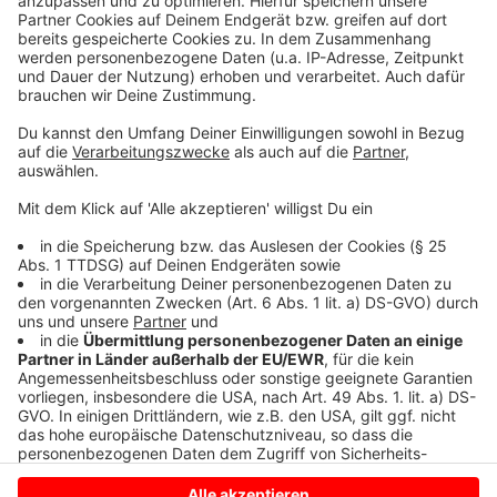
war austherapiert.
Sein Vater René hate damals eine Spendenaktion
gestartet. Die Kosten für die Behandlung hatte die
Familie finanziell stark belastet.
Im
Podcast
haben wir mit René Steinkamp über die
Krankheit seines Sohnes, die letzten Wünsche von
Moritz und die Spendenaktion gesprochen.
Anzeige
Anzeige