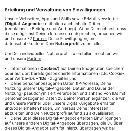
Veröffentlicht:
Montag, 12.08.2019 13:33
Anzeige
14jähriger Junge aus Mettingen stirbt an
Krebs
Anzeige
Moritz Steinkamp aus Mettingen ist tot.
Vater Rene Steinkamp hat uns die traurige Nachricht
überbracht und gesagt, dass sein Sohn eingeschlafen
ist. Friedlich.
Am Mittwoch dem 14. August findet seine Beisetzung
in Mettingen statt.