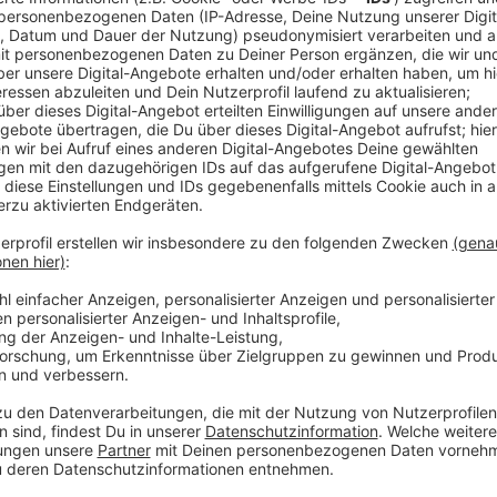
Anzeige
Innovationen und Austausch auf der iaf 20
Anzeige
Die iaf ist eine zentrale Plattform für Innovationen
als 180 Ausstellern aus 16 Ländern bietet die Messe
zusätzliche 5.800 m² Outdoor-Fläche und über 3.00
WLE. Im Fokus stehen Digitalisierung, Nachhaltigkei
Reaktivierung und der Ausbau von Bahnstrecken.
Anzeige
Wirtschaftliche Vorteile für Münster und 