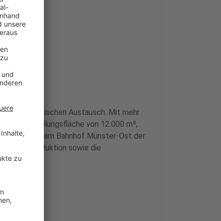
25
 und technologischen Austausch. Mit mehr
 eine Ausstellungsfläche von 12.000 m²,
0 Meter Gleis am Bahnhof Münster-Ost der
t und CO₂-Reduktion sowie die
Umgebung