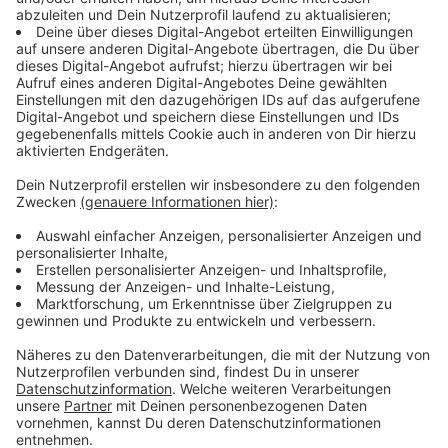
Anzeige
Zwischen 10 und 14 Uhr stehen die Mitarbeiterinnen
und Mitarbeiter der Beratungsstelle unter der
Telefonnummer 02551/69-1579 für Schülerinnen,
Schüler, Erziehungsberechtigte und Lehrkräfte zur
Verfügung. Die Gespräche sind anonym und kostenfrei.
Auch während des Schuljahres bietet die
Beratungsstelle Unterstützung an. Weitere
Informationen dazu gibt es auf der offiziellen
Homepage des Kreises:
www.kreis-
steinfurt.de/schulpsychologie
.
Anzeige
Überblick: Schülerinnen und Schüler im Kreis