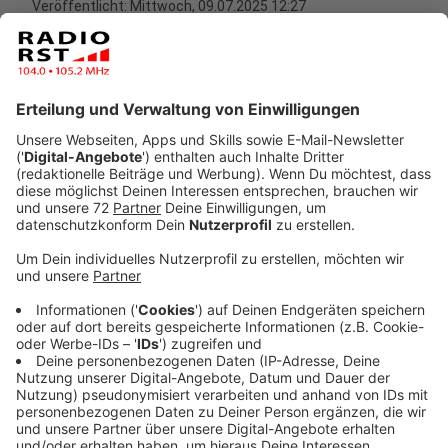
Veröffentlicht:
Mittwoch, 09.07.2025 12:27
Anzeige
63.329 Schülerinnen und Schüler im Kreis Steinfurt
starten am Freitag (11.07.) in die Sommerferien. Kurz
vor Ferienbeginn erhalten viele ihre Zeugnisse – ein
Moment, der manchmal Sorgen oder Probleme mit
sich bringt. Für solche Fälle bietet die
Schulpsychologische Beratungsstelle des Kreises
Steinfurt am Freitag eine vertrauliche und kostenlose
telefonische Beratung an.
Anzeige
Zeugnistelefon: Unterstützung bei Sorgen
und Problemen