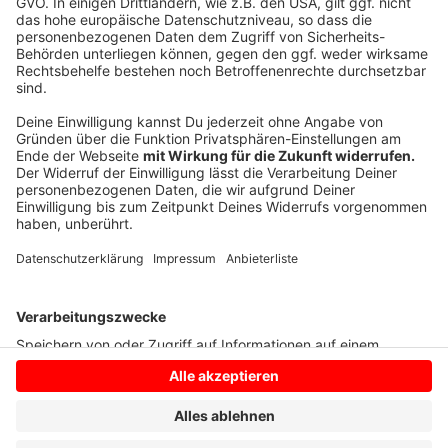
Gesamtschule: 8.498
Förderschule: 2.215
Berufskolleg: 12.401
Anzeige
Anzeige
Anzeige