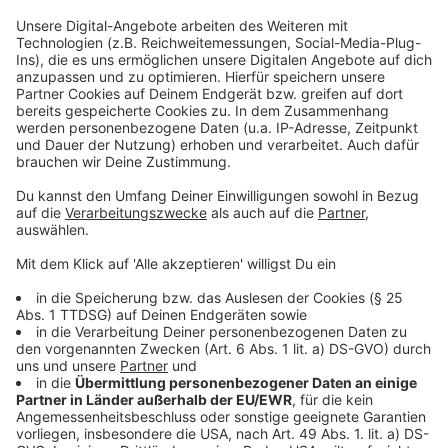
Steinfurt nach Schulform
Anzeige
Im Kreis Steinfurt besuchen insgesamt 63.329
Schülerinnen und Schüler verschiedene Schulformen.
Die Verteilung sieht wie folgt aus:
Grundschule: 19.075
Hauptschule: 1.806
Realschule: 6.355
Gymnasium: 11.475
Sekundarschule: 897
Weiterbildungs-Kolleg: 607