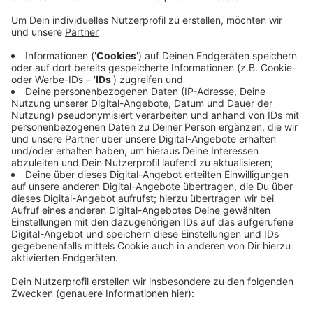
Zur Premiere der E-Scooter im Straßenverkehr
erinnert die Stadt Münster daran:
Rücksicht im Straßenverkehr ist in Münster seit
Jahrzehnten ein Thema.
Die aktuelle Ausstellung "Alles auf Leeze" im
Stadtmuseum zeigt ein Plakat aus dem Jahr 1938 mit
"Zehn Pflichten für Radfahrer".
Die Ausstellung zeigt die Entwicklung Münsters von
den ersten Fahrrädern im Stadtbild bis zur
"Fahrradstadt".
Anzeige