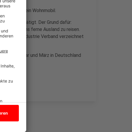
immer öfter ein Wohnmobil.
Rheine bestätigt. Der Grund dafür:
gebung als ins ferne Ausland zu reisen.
Caravaning Industrie Verband verzeichnet
schen Januar und März in Deutschland