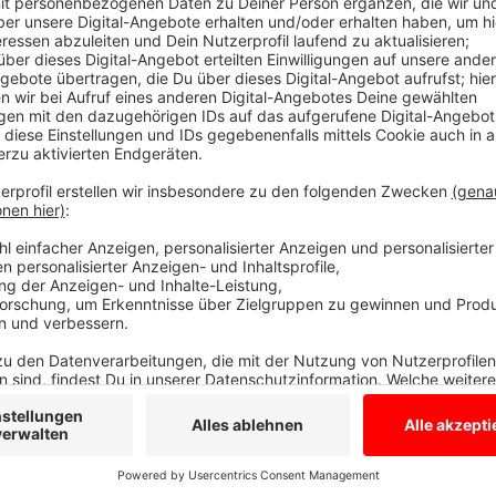
Die Menschen in der RADIO RST-Region kaufen sich 
Das hat ein Sprecher von Reisemobile Brüggemann in 
Urlauber bleiben aktuell lieber in Deutschland und Um
Auch Deutschlandweit zeigt sich dieser Trend - der 
schon jetzt für 2019 ein Rekordergebnis.
Rund 18.000 Reisemobile und Wohnwagen wurden zwi
neu zugelassen.
Anzeige