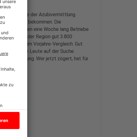
ck die Woche der Azubivermittlung.
alenderjahr zu bekommen. Die
abrück bringen eine Woche lang Betriebe
 Arbeitgeber der Region gut 3.800
weniger als im Vorjahre-Vergleich. Gut
 tausend junge Leute auf der Suche.
eine Ausbildung. Wer jetzt zögert, hat für