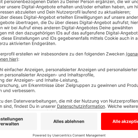
Heute (Montag, den 17.05.) startet im Raum Osnabrü
Ausbildungsplätze sind auch jetzt noch für dieses K
Jugendberufsagenturen von Stadt und Landkreis Osn
und Bewerber:innen zusammen. Bis Ende April hatten
Lehrstellen gemeldet, trotz Pandemie nur knapp 100 
2.200 sind noch unbesetzt. Gleichzeit sind noch gut
Dieses Jahr gibt es also noch sehr gute Chancen auf 
das kommende Jahr eventuell mehr Konkurrenz.
0541/980-200 (Hotline der Agentur für Arbeit)
0541/18177-820 (Hotline des Jobcenter Stadt)
0541/501-3911 (Hotline der MaßArbeit)
Anzeige