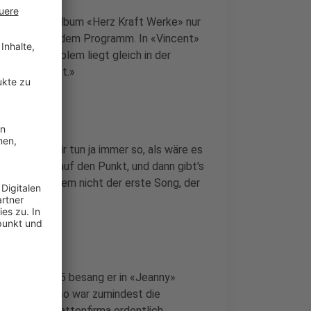
nors neuem Album «Herz Kraft Werke» nur
gar ganz aus dem Programm. In «Vincent»
 und das Problem liegt gleich in der
 Mädchen denkt.»
sikerin: «Wir tun ja immer so, als wäre es
t es ein Song auf den Punkt, und dann gibt's
» ist bei weitem nicht der erste Song, der
 Im Jahr 1985 besang er in «Jeanny»
Tätersicht - so war zumindest die
ch für die Plattenfirma ordentlich