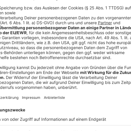
auszahlte, verzichteten viele Radiostationen auf de
Titel «Ganz Wien (...ist heut auf Heroin)» war mit e
belegt worden. Auch der Gute-Laune-Hit «Der Kommis
Anzeige
Andere Lieder wurden schon vor einem möglichen B
Vorübergehend Rekordhalter an Indizierungen durch d
jugendgefährdende Schriften war die Berliner Punk-B
«Geschwisterliebe» Jugendlichen unter 18 Jahren n
Lied von 1987 besang die Gruppe um Farin Urlaub Ge
Schwester.
Anzeige
Ebenfalls ein Dorn im Auge war Jugendschützern im
Album «Liebe ist für alle da» landete 2009 auf dem 