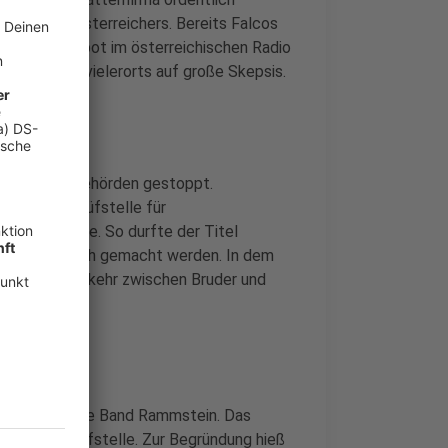
n Song des Österreichers. Bereits Falcos
inem Sendeverbot im österreichischen Radio
sar» stieß vielerorts auf große Skepsis.
oykott von Behörden gestoppt.
ie Bundesprüfstelle für
and Die Ärzte. So durfte der Titel
icht zugänglich gemacht werden. In dem
schlechtsverkehr zwischen Bruder und
mer wieder die Band Rammstein. Das
Index der Prüfstelle. Zur Begründung hieß