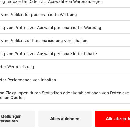
es, einer der Songs würde Gewalt verherrlichen und
hob ein Gericht die Entscheidung wieder auf.
Anzeige
Doch es muss nicht immer um Brutalität oder geziel
einfach Pech. Definitiv nichts zuschulden kommen las
Radiosender in ganz Deutschland und Österreich 200
Programm nahmen. Hintergrund war eine verheerend
Opfern in Asien. Die Senderverantwortlichen nannten 
Entscheidung.
Anzeige
Auch in der Gegenwart ist Sarah Connors «Vincent» ni
Rundfunksender sich schwer tun. Mit seinen teils o
Drogen provoziert etwa der Berliner Rapper Capital B