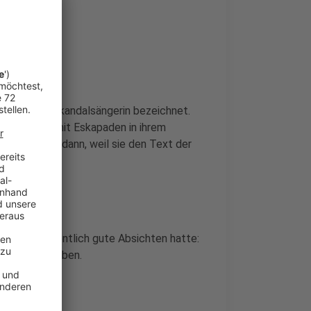
 was man als Skandalsängerin bezeichnet.
 fällt nicht mit Eskapaden in ihrem
sgelöst hat, dann, weil sie den Text der
 dem sie eigentlich gute Absichten hatte:
xualität werben.