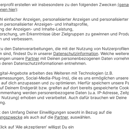
Einige Radios haben entschieden, den Song von Con
gekürzt zu spielen, manche verbannten den Song so
kommt ein Junge vor, der erkennt, dass er schwul ist;
ersten Zeile: «Vincent kriegt kein' hoch, wenn er an
Anzeige
Connor ist empört. In einem RTL-Interview sagt die Mu
überall, als wäre es völlig in Ordnung, und dann bring
plötzlich Ressentiments.» Bei allem Frust - «Vincent
es in Deutschlands Radios schwer hat.
Anzeige
Besonders für Skandale bekannt: Falco (1957-1998).
Entführung und Missbrauch einer Minderjährigen aus 
Interpretation vieler Hörer. Während der Tabubruch si