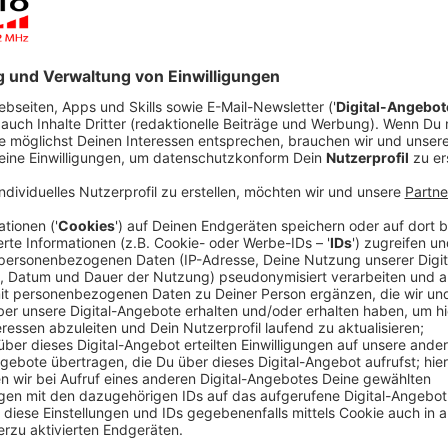
Von Falco bis Sarah Connor
Anzeige
Berlin (dpa) - Sarah Connor ist nicht unbedingt das,
Die 38-Jährige singt viel über Liebe und Beziehungen,
Privatleben auf. Wenn sie dann doch einmal Wirbel au
deutschen Nationalhymne verhauen hat.
Anzeige
Doch nun hat die Musikerin Ärger mit einem Lied, mit
«Vincent» soll für einen offenen Umgang mit Homose
Anzeige