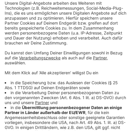
viele Minijobber lebten in ständiger Angst, entlassen
zu werden. Dabei hätten sie weder Anspruch auf das
Arbeitslosen- noch auf das Kurzarbeitergeld.
Minijobber sind kein Randphänomen: Mitte
vergangenen Jahres gab es im Kreis Steinfurt rund
48.900 Stellen auf 450-Euro-Basis.
Anzeige
Gewerkschaft fordert krisenfeste Jobs
Anzeige
Abhilfe schafft aus Sicht der Gewerkschaft nur eine
grundlegende Reform: Für Minijobs müsse ab dem
ersten Euro die Sozialversicherungspflicht gelten. Erst
wenn Sozialabgaben, Kranken-, Pflege- und
Rentenversicherungsbeiträge gezahlt würden, gebe es