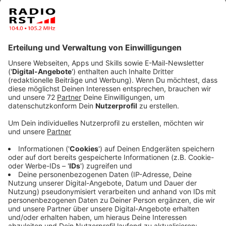
Anzeige
Allein dort gibt es 1.600 Minijobs - und damit 20
Prozent - weniger als vor Corona. Die NGG kritisiert,
dass die Bundesregierung vorhat, die Verdienstgrenze
bei Minijobs von 450 auf 520 Euro anzuheben, ohne
dass man automatisch arbeitslosenversichert ist.
Anzeige
"520-Euro-Jobs verdängen reguläre
Arbeitsplätze"
Anzeige