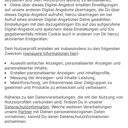
Dadurch würden noch mehr Menschen in prekäre Jobs
abrutschen, weil so viele reguläre Arbeitsplätze
verdrängt würden. Die NGG verweist auf den
Koalitionsvertrag. Darin schreiben SPD, Grüne und FDP,
es müsse verhindert werden, „dass Minijobs als Ersatz
für reguläre Arbeitsverhältnisse missbraucht oder zur
Teilzeitfalle werden“.
Anzeige
"Menschen mit Minijobs sind Hauptverlierer
der Pandemie"
Anzeige
450-Euro-Kräfte zählen für die Gewerkschaft zu den
Hauptverlierern der Pandemie. Von der Küchenhilfe im
Restaurant bis zur Verkäuferin an der Bäckereitheke –