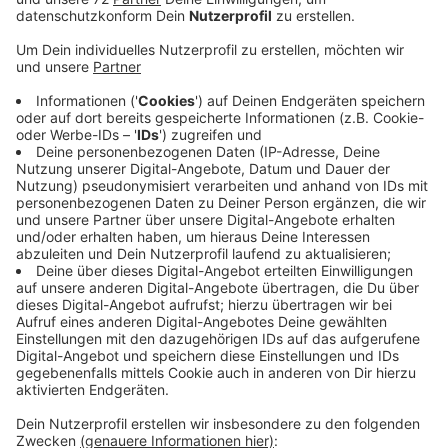
Veröffentlicht:
Freitag, 08.05.2020 16:56
Anzeige
Das bisherige Kontaktverbot bleibt bestehen.
Gastronomiebetriebe und Fitnesscenter bleiben auch
am Montag geschlossen - ebenso Geschäfte, die
mehr als 800 Quadratmeter Ladenfläche haben. Das
hat NRW-Gesundheitsminister Laumann aus
Riesenbeck bekanntgegeben. Das gilt für eine weitere
Woche. Denn bis dahin sind alle 1200 Mitarbeiter bei
Westfleisch auf das Coronaviurs getestet und die
Ergebnisse liegen vor. Dann soll neu beraten werden.
Bei Westfleisch sind am Donnerstag 129 Mitarbeiter
positiv auf das Coronavirus getestet worden. Der
Schlachthof bleibt vorerst geschlossen.