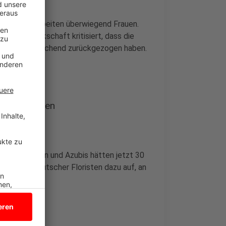
r Branche arbeiten überwiegend Frauen.
. Die Gewerkschaft kritisiert, dass die
zember überraschend zurückgezogen haben.
er aufnehmen
nt gestiegen und Azubis hätten jetzt 30
verband Deutscher Floristen dazu auf, an