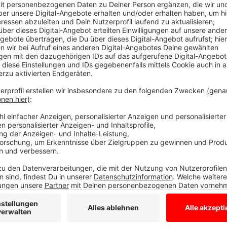
Von solchen Einkommen lasse sich kaum leben. In de
Für sie werde die geringe Bezahlung zum Armutsrisiko
Firmen einen Tarifabschluss für die Branche im De
Anzeige
Gewerkschaft möchte Verhandlungen wied
Anzeige
Sonst wären die Einkommen ab Februar um drei Proze
Euro mehr im Monat. Die Gewerkschaft ruft den Fach
den Verhandlungstisch zurückzukehren.
Anzeige