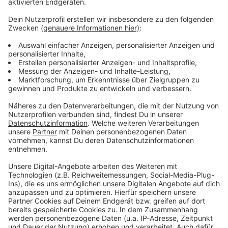
Video-Service zu laden!
Wir verwenden einen Service eines
Drittanbieters, um Videoinhalte
einzubetten. Dieser Service kann
Daten zu Ihren Aktivitäten
sammeln. Bitte lesen Sie die
Details durch und stimmen Sie der
Nutzung des Service zu, um dieses
Video anzusehen.
Mehr Informationen
Welshly Arms - "Are You Lonely?" (Official Music Video)
Akzeptieren
Anzeige
powered by
Usercentrics Consent
Management Platform