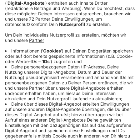
"Als wir 'Are You Lonely' schrieben, fragten wir uns,
warum wir uns von unseren guten Freunden entfernt
haben. Wann sind uns die guten Zeiten vom Leben
abhanden gekommen? Warum warten wir immer nur
darauf, dass sich jemand zuerst meldet? Wir sind es
leid, jeden Tag mit dem Gefühl leer und allein
aufzuwachen. Wir wollen uns wieder mit diesen
Menschen verbunden fühlen, die uns zum Lachen
bringen“ sagt Sänger Sam Getz. Hoffen wir, dass sie
sich auch in Zukunft solche Fragen stellen, damit
weiter so gute Musik dabei rauskommt
Anzeige
Wir benötigen Ihre
Zustimmung, um den YouTube