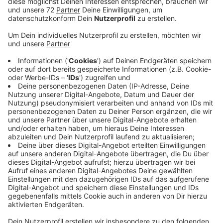
Ab Montag (11.01.) gelten auch im Kreis Steinfurt
verschärfte Kontaktbeschränkungen, bis Ende Januar.
Die Stadt Emsdetten weist darauf hin, dass
Mitgliedern eines Haushalts im öffentlichen Raum
Kontakt zu maximal einer weiteren Person erlaubt ist.
Kinder aus dem zweiten Haushalt betrifft das nicht.
Anzeige
15-Kilometer-Regelung für Hotspots kein
Automatismus
Anzeige
Sollte der 7-Tage-Wert der Neuerkrankungen pro
100.000 Einwohner 200 überschreiten, bedeute das
nicht automatisch, dass der Aktionsradius auf 15
Kilometer begrenzt wird, wie zunächst diskutiert. In