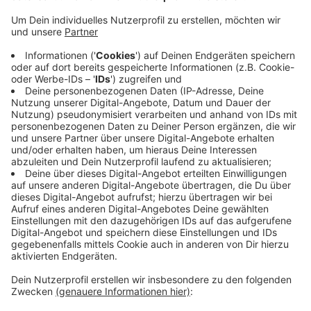
Bis Mitte Januar sind noch Anmeldungen für die
Thermografieaktion des Kreises möglich. Darauf
weisen mehrere Städte und Gemeinden auf ihren
Websites hin. Anmeldeschluss ist der 14.01.
Expert:innen machen mit Wärmebildkameras Bilder von
Häusern und zeigen den Besitzer:innen
Schwachstellen, wo Wärme entweicht. Besonders oft
sind das Außenwände, undichte Fenster, Dächer oder
Stellen, wo verschiedene Bauteile ineinander
übergehen. Der nächste Schritt ist eine Fachberatung,
was zu tun ist, um das Haus energietechnisch
aufzuwerten.
Anzeige