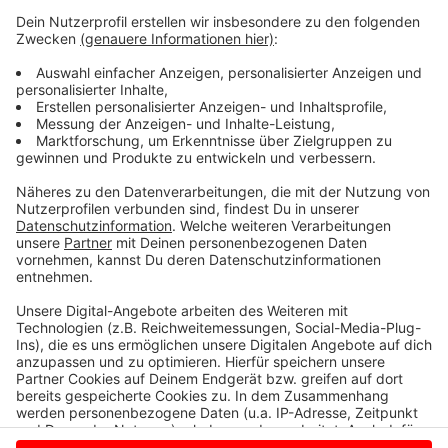
Die
Umfrage
von Stadt und Stadtwerken läuft bis zum
22. März. Erste Ergebnisse der Datenanalyse gibt es
einen Monat später (23.04.) im Ausschuss für Klima,
Umwelt und Mobilität. Für das Wärmekonzept haben
Stadt und Stadtwerker sich fachliche Verstärkung
gesucht: Ein Fachbüro und die Fachhochschule
Münster arbeiten mit daran.
Anzeige
Anzeige