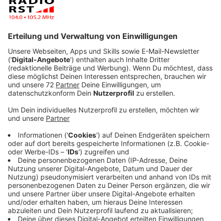
Anzeige
Gestern sind zwei prominente Gäste am Flughafen
Münster/Osnabrück (FMO) gelandet:
Bundesverteidigungsminister Boris Pistorius und sein
französischer Amtskollege Sébastien Lecornu. Anlass
des Treffens in Osnabrück war der Austausch über die
deutsch-französische Zusammenarbeit in der
Verteidigungspolitik.
Anzeige
Deutsch-französischer Schulterschluss in der
Verteidigungspolitik
Anzeige