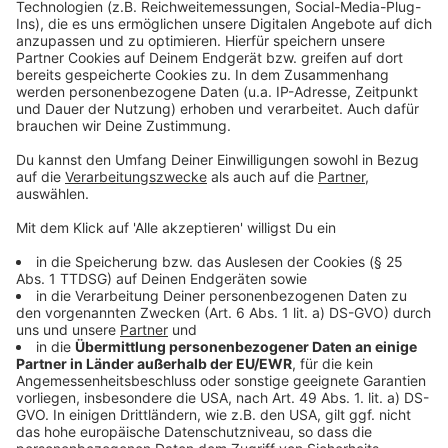
Anzeige
Weitere Themen und Programmpunkte
Anzeige
Neben der militärischen Zusammenarbeit stand auch
die Lage in der Ukraine auf der Agenda. Vor ihrem
Treffen in Osnabrück besuchten Pistorius und Lecornu
das Rheinmetall-Werk in Unterlüß.
Im Gespräch ist
auch eine mögliche Produktion von Militärtechnik im
VW-Werk Osnabrück.
Zudem trug sich Lecornu in das Goldene Buch der
Stadt Osnabrück ein.
Anzeige