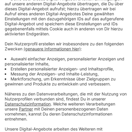
Nach einem Gespräch mit Lecornu betonte Pistorius
die Bedeutung der Partnerschaft zwischen
Deutschland und Frankreich: „Europa braucht mehr
denn je einen starken, funktionierenden deutsch-
französischen Motor, auch und gerade in der
Verteidigungspolitik.“ Beide Minister zeigten sich einig,
dass eine Stärkung der europäischen
Verteidigungsbereitschaft nur durch enge
Zusammenarbeit möglich sei.
Ein zentrales Thema war das gemeinsame
Luftkampfsystem FCAS, das zusammen mit Spanien
entwickelt wird und ab 2040 einsatzbereit sein soll.
Trotz bestehender Differenzen über die Beteiligung
der Länder zeigte sich Pistorius optimistisch: „Wir
wollen bis Ende des Jahres Klarheit schaffen bei
FCAS.“