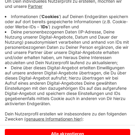
Bei Kontrollen an vier Kreisverkehren in Münster
(gestern, 25.04.), hat die Polizei über hundert Verstöße
festgestellt. Besonders oft haben Auto und Radfahrer
Stopschilder ignoriert. Zwei Radfahrer waren beim
fahren mit dem Handy beschäftigt und einige fuhren
auf der falschen Seite. Einige Autofahrer waren
außerdem nicht angeschnallt oder sind bei rot
gefahren.
Anzeige
Anzeige