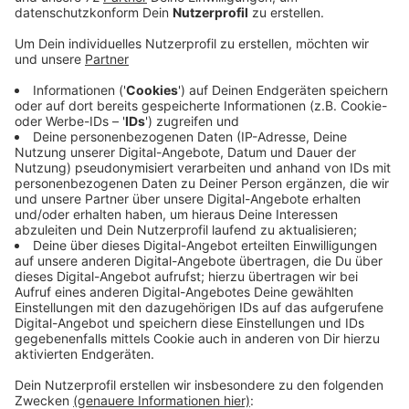
Anzeige
Auf der B54 kommt es ab heute zu
Verkehrsbehinderungen.
Bauarbeiter bessern zwischen Altenberge und
Steinfurt die Fahrbahn aus.
Die Straße ist dafür zeitweise in beiden Richtungen
einspurig.
Morgen ist der Abschnitt zwischen Wettringer Straße
und Gewerbegebiet Sonnenschein in Steinfurt in
Richtung Gronau gesperrt.
Es gibt dann eine Umleitung über Wettringen.
Anzeige