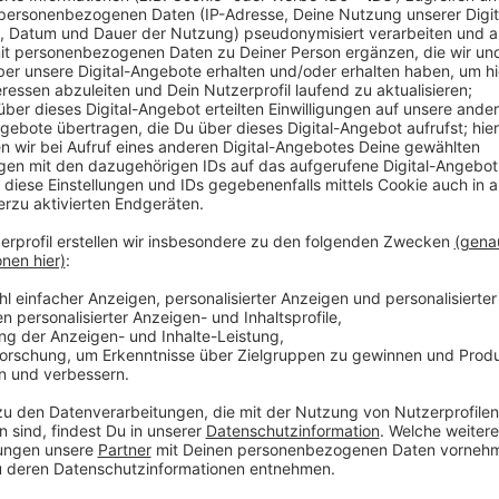
In Münster ist die Zahl der Verkehrsunfälle im Stadt
aktuelle Verkehrs-Unfall-Statistik der Stadt hervor.
Unfälle passiert (+6,9 Prozent), davon 1.365 bei de
diesen Unfällen wurden
1.583 Personen verletzt (+0,8 Prozent). Eine Pedel
Besonders Radfahrer sind gefährdet in einen Unfall 
Im letzten Jahr verunglückten bei 1.182 Unfällen mit
799 Radler und 74 Pedelec-Fahrer in Münster. Sie st
aller Verunglückten in der Stadt. "Fehler beim Abbieg
Eine positive Entwicklung gab es bei den Unfallfolge
205) ging um fast 27 Prozent zurück. Die Anzahl der
auf 1.377 Personen an (Jahr 2018: 1304).