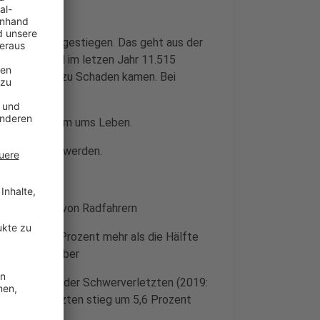
gebiet leicht gestiegen. Das geht aus der
 Demnach sind im letzen Jahr 11.515
nen Personen zu Schaden kamen. Bei
ec-Fahrerin kam ums Leben.
verwickelt zu werden.
 Beteiligung von Radfahrern
ellen mit 55 Prozent mehr als die Hälfte
en sind mit über
n. Die Anzahl der Schwerverletzten (2019:
 Leichtverletzten stieg um 5,6 Prozent