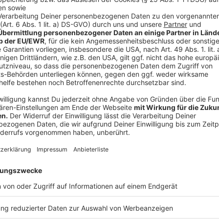
Anzeige
Immer mehr online
Anzeige
Überhaupt war "online" das große Thema: Im Lockdow
per Mail. Dabei hat sich nochmal gezeigt, dass Mens
wenig Ausstattung an Hardware oder Problemen mi
Beratungsbedarf haben. Zum Teil ging es um ganz ko
ausdrucken, Mails verschicken usw. Die Digital Nativ
der Verbraucherzentrale und wissen besser, sich selb
Coronafragen hatte 8,2 Millionen Klicks landesweit.
Anzeige
Online-Handel weiter großes Thema