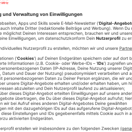
Die Verbraucherzentrale Rheine und ihre Außenstelle
durchgägnig ereichbar. Haupt-Thema war zum ersten 
Verbraucherzentrale das Reiserecht, also alles rund
Was schon 2019 gebucht war, ging plötzlich nicht me
nicht erstattete Anzahlungen, Umbuchungen - die Veb
78.000 Mal haben entnervte Kund:innen die landeswe
Vebraucherzentrale NRW herunter geladen. Die fragt
automatisch eine passende E-Mail direkt mit der Adre
Anzeige
Neben Reisen viele Freizeit-Themen
Anzeige
Los ging es zu Beginn der Pandemie mit der Frage "Wi