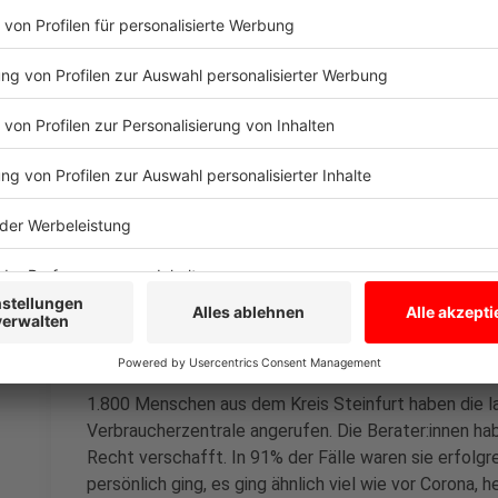
Anzeige
Dazu kam viel Streit mit Online-Händlern oder Ärger 
wenn die Ware aus China nicht ankommt, der Finanzdi
wenn der Zoll sich eingeschaltet hat? Alles zusamme
Rheine und Ibbenbüren auf insgesamt knapp 4.350 A
Anzeige
Gleiches Pensum geschafft, wie 2019
Anzeige
1.800 Menschen aus dem Kreis Steinfurt haben die l
Verbraucherzentrale angerufen. Die Berater:innen ha
Recht verschafft. In 91% der Fälle waren sie erfolgr
persönlich ging, es ging ähnlich viel wie vor Corona, 