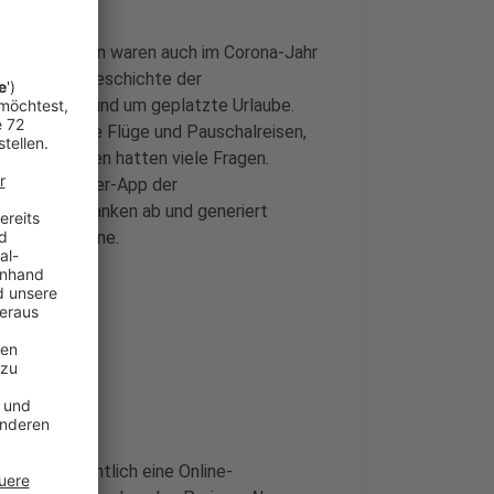
 in Ibbenbüren waren auch im Corona-Jahr
Mal in der Geschichte der
 ums Buchen und um geplatzte Urlaube.
hr. Annulierte Flüge und Pauschalreisen,
raucher:innen hatten viele Fragen.
ite Flug-Ärger-App der
 Flugdatenbanken ab und generiert
sse der Airline.
e geht eigentlich eine Online-