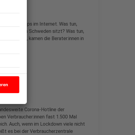
mit Fake-Shops im Internet. Was tun,
enstleister in Schweden sitzt? Was tun,
n gerechnet, kamen die Berater:innen in
nfragen.
andesweite Corona-Hotline der
ben Verbraucher:innen fast 1.500 Mal
eich. Auch, wenn im Lockdown viele nicht
heißt es bei der Verbraucherzentrale