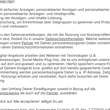
Krankmeldung?" Dann kamen Fragen nach Masken, Co
ist es Wucher? Oft ging es um ausgefallene Konzerte
allerdings ohne die Vorverkaufsgebühr. Im Lockdown
Studios und Fragen rund um die Mitgliedsbeiträge. D
aus dem Vertrag raus? Sind Gutscheine in Ordnung u
Anzeige
Auch das normale Tagesgeschäft lief weite
Anzeige
Auch 2020 gab es Themen jenseits von Corona: Dubi
Kosten für Zahnersatz und schwieriger Zugang zur 
anderen. 17 Schulkassen haben die Verbraucherschü
Konsum fortgebildet. Dazu kommen Online-Seminare
heizen, speziell auf den Kreis Steinfurt und das Tec