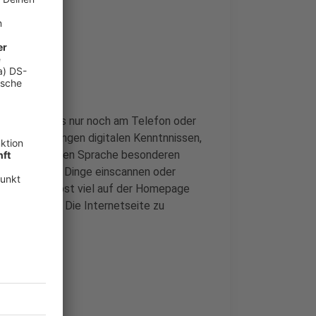
n ging vieles nur noch am Telefon oder
chen mit geringen digitalen Kenntnnissen,
t der Deutschen Sprache besonderen
nkrete Hilfe: Dinge einscannen oder
es finden selbst viel auf der Homepage
st zu helfen. Die Internetseite zu