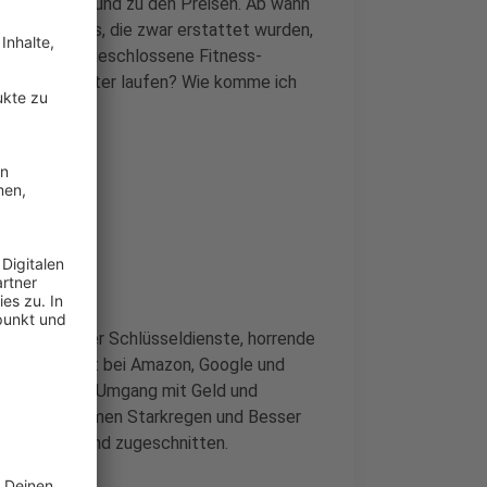
rona-Tests und zu den Preisen. Ab wann
 und Tickets, die zwar erstattet wurden,
 ging es um geschlossene Fitness-
ürfen die weiter laufen? Wie komme ich
ndundund.
r
ose Not- oder Schlüsseldienste, horrende
Datenauskunft bei Amazon, Google und
tzer:innen im Umgang mit Geld und
 zu den Themen Starkregen und Besser
klenburger Land zugeschnitten.