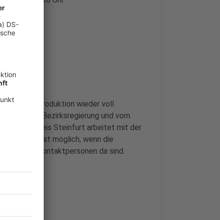
bessern
n, um die Produktion wieder voll
rtretern der Bezirksregierung und vom
till. Der Kreis Steinfurt arbeitet mit der
 allerdings erst möglich, wenn die
rn und 200 Kontaktpersonen da sind.
s außerhalb