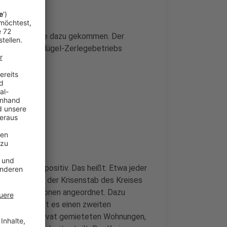
tag 50 weitere dazu gekommen. Der
eiter des Geflügel-Zerlegebetriebs
ind Corona-positiv. Das heißt: Etwa jeder
. Insgesamt hat der Krisenstab des Kreises
0 Kontaktpersonen angeordnet. Dazu
.09.2020) gibt es einen zweiten
wohnten in privat gemieteten Wohnungen,