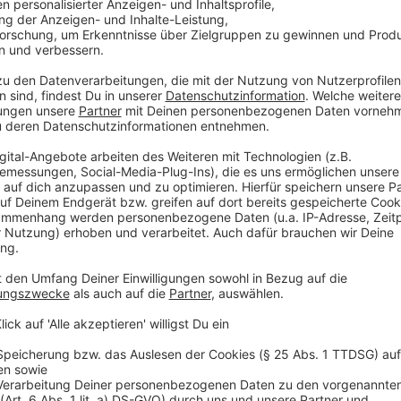
nicht in Sammelunterkünften, hatte die Firma am Don
Steinfurt bestätigt nun: Der Ausbruch bei Allfrisch i
größere Feierlichkeit in Wildeshausen zurückzuführen
Anzeige
Kostenloser Test für Besucher
Anzeige
Um das Infektionsgeschehen rund um den Corona-Au
Steinfurt allen Personen, die sich in der Zeit vom 18
Minuten auf dem Betriebsgelände der Firma Allfrisch
aufgehalten haben, einen kostenlosen Abstrich auf d
Diese Möglichkeit besteht vorerst bis Dienstag, 29.
Personen melden sich telefonisch über die Hotline a
folgenden Zeiten besetzt: Samstag und Sonntag, 26. 
sowie Montag und Dienstag, 28. und 29. September, v