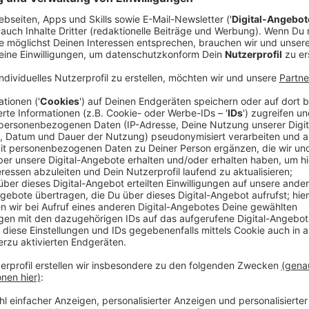
Anzeige
Zu den 26 Corona-Fällen von Mittwoch sind am Frei
Krisenstab des Kreises Steinfurt hat alle 300 Mitarb
Allfrisch in Quarantäne geschickt.
Anzeige
Corona-Flächentests
Anzeige
Inzwischen liegen 176 Testergebnisse vor: 23 davon s
8te Allfrisch-Mitarbeiter ist mit dem Virus infiziert
Corona-Tests für alle 300 Mitarbeiter und etwa 20
fahren mobile Abstrich-Teams raus. Am Dienstag (29
Flächentest. Die positiv getesteten Beschäftigten 