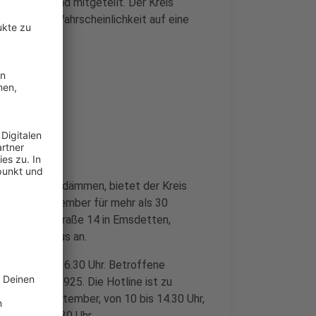
nerstagabend mitgeteilt. Der Kreis
st mit hoher Wahrscheinlichkeit auf eine
.
sbruch einzudämmen, bietet der Kreis
. bis 24. September für mehr als 30
, Hollefeldstraße 14 in Emsdetten,
as Coronavirus an.
 September, 16.30 Uhr. Betroffene
n: 02551-695925. Die Hotline ist zu
und 27. September, von 10 bis 14.30 Uhr,
on 8 bis 16.30 Uhr.