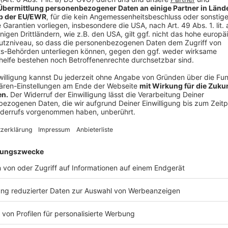
Anzeige
Allfrisch muss nach Corona-Ausbruch nach
Anzeige
Allfrisch muss nach dem Corona-Ausbruch nachbesser
aufnehmen zu können. Das hat der Ortstermin mit Ve
Kreis Steinfurt ergeben. Momentan steht der Betrieb s
Firma an einem Konzept für einen Notbetrieb. Der ist
Ergebnisse des Flächentests bei den 300 Mitarbeite
Anzeige
Corona-Fälle in 13 Orten im Kreis und sech