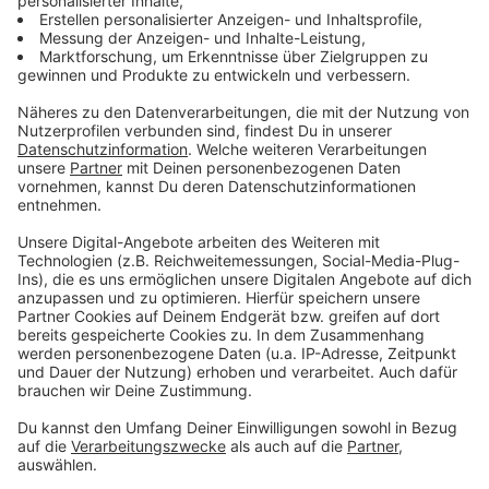
Schäden sind massiv
Anzeige
Jetzt gehe es vorrangig darum, Straßen und Einfahrten
vom Schlamm zu befreien. Einige Laerer:innen kämen
mit dem Auto noch nicht vom Grundstück.
Kanalschächte sind verstopft und es ist weiterer
Regen angekündigt. Dann geht es daran, Keller
trockenzulegen und das weggerissene Ufer des
Ewaldibaches wieder aufzubauen.
Anzeige
Laerer:innen helfen sich untereinander
Anzeige