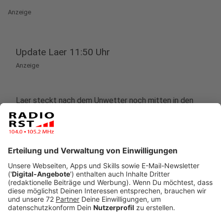
Anzeige
Update Laer 11:50 Uhr
Anzeige
Laer steckt nach dem Unwetter noch mitten in den
Aufräumarbeiten. Straßen sind voller Schlamm,
nachdem das Wasser von den Feldern durchs Dorf
geströmt war. Die Schule ist vollgelaufen. In etlichen
Haushalten ist der Strom noch immer ausgefallen
beziehungsweise vorsichtshalber abgestellt, weil
Keller vollgelaufen sind.
Anzeige