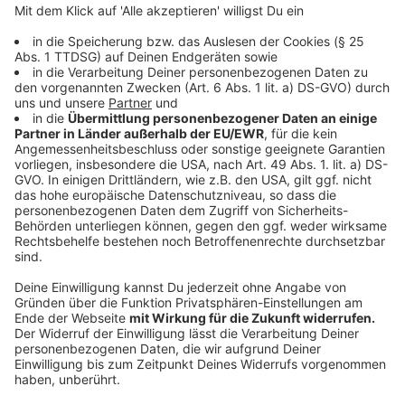
Betroffene in Laer brauchen jetzt viel Geduld. Davon
geht Kluthe aus. Zu den langwierigen Arbeiten, ein
Haus wieder trocken zu legen kämen die
Lieferengpässe für viele Baumaterialien. Firmen, die
sofort anfangen, seien schwer zu finden. Nach vielen
Gesprächen lobte Kluthe die gute Dorfgemeinschaft
in Laer: Noch bevor die Feuerwehr kam, hätten sich
Nachbarn in vielen Fällen schon untereinander
geholfen und täten das noch.
Anzeige
Unwetter hat Laer, Altenberge und
Emsdetten besonders getroffen
Anzeige