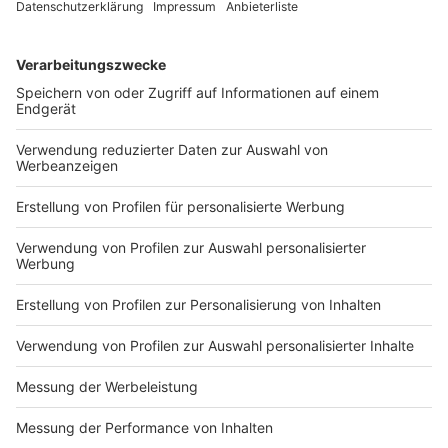
Das Unwetter in der Region hat am Abend für viele
Feuerwehreinsätze gesorgt. Im Kreis Steinfurt waren
es insgesamt 81 - hauptsächlich in Laer, Altenberge
und Emsdetten. In Laer ist ein Bach über die Ufer
getreten und hat zahlreiche Straßen im Ort
überschwemmt. Laut Feuerwehr kam das Wasser von
den Feldern und hat dann den Bach und die Straßen
geflutet und für viele Schäden gesorgt. Zahlreiche
Keller sind vollgelaufen. Menschen wurden nicht
verletzt. Feuerwehren aus den umliegenden Orten
waren bis sechs Uhr als Nachbarschaftshilfe im
Einsatz.
In Emsdetten gab es 21 Einsätze. In Münster war die
Feuerwehr 40 Mal im Einsatz. Die Einsatzkräfte haben
Keller ausgepumpt und Bäume gesichert, in denen der
Blitz eingeschlagen war.