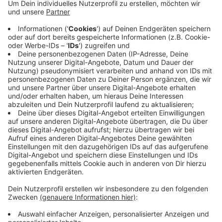
Krisensitzung mit Anwohner:innen am
Montag
Anzeige
Am Montag (07.06.21) gibt es eine Krisensitzung.
Bürgermeister Manfred Kluthe ist seit gestern Abend
(03.06.21) im Dorf unterwegs, um mit den Laerer:innen
zu sprechen und sich einen Überblick zu verschaffen.
Noch gibt es kein klares Schadensbild. Kluthe geht
davon aus, dass es Monate dauern wird, bis die
Schäden behoben sind. Darum und um eine Strategie
für zukünftige Unwetter geht es am Montag in der
Krisensitzung. Später gibt es dazu eine Bürger:innen-
Beteiligung.
Anzeige