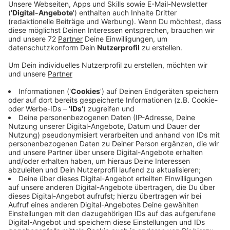
Anzeige
Nach dem Kreis Steinfurt testet auch die Uni-Klinik
Münster den weltweit ersten vollelektrischen
Rettungswagen. Der RTW eines Herstellers aus dem
Emsland hat 200 Kilometer Reichweite und ist
emissionsfrei unterwegs. Das UKM setzt ihn zum
Patiententransport auf dem Campus ein. Zwei Wochen
lang ist er in Münster unterwegs.
Im August 2020 war der E-RTW schon im Kreis
Steinfurt im Einsatz. Damals war er in Ochtrup
stationiert. Von der Ausstattung her ist der von einer
Firma für Sonderfahrzeuge in Emsbüren entwickelte
Elektro-Rettungswagen mit dem „normalen“
Krankenwagen fast identisch. Eine Besonderheit ist,