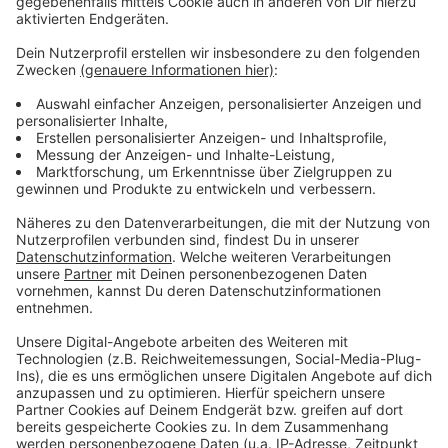
dass der Elektro-Wagen keine Hybrid-Lösung ist,
sondern ein voll elektrisch angetriebenes Fahrzeug mit
einer besonderen Akkutechnologie. Ein zusätzlicher
Sicherheitsaspekt sind die Akkus. Sie sind nicht
brennbar und erhöhen die Sicherheit bei einem Unfall.
Anzeige
©
Kreis Steinfurt
Der E-RTW im August 2020 im Kreis Steinfurt (v.l.):
Christoph Spandau und Tilo Sigeneger,
Geschäftsführer der WAS, Dr. Martin Sommer, damals
kommissarischer Behördenleiter des Kreises
Steinfurt, und Roman Beunink, Wachleiter der
Rettungswache Ochtrup.
Anzeige