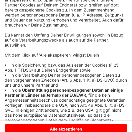
Ja, aber ich mache nur Urlaub in
25%
Deutschland.
Die Abstimmung ist bereits abgeschlossen.
Es
wurden insgesamt
1033 Stimmen
abgegeben.
Anzeige
Anzeige
Anzeige