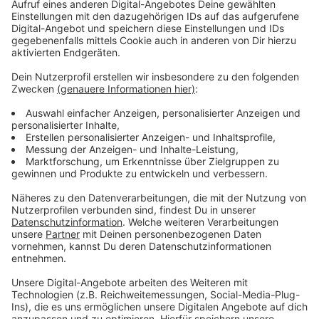
hier ab.
Anzeige
Habt ihr überhaupt Lust auf Urlaub im
Corona-Sommer?
Es wird nicht der typische Sommerurlaub werden.
Egal ob in Deutschland oder im Ausland. Überall
werden Corona-Regeln einzuhalten sein. Abstand
beim Sonnetanken am Strand, mit Mundschutz
shoppen und noch viel mehr. Deshalb wollen wir
wissen: Habt ihr trotzdem noch Bock auf Urlaub im
Corona-Sommer 2020?
Nein.
38%
Ja, ich möchte auch auf jeden Fall ins
37%
Ausland.