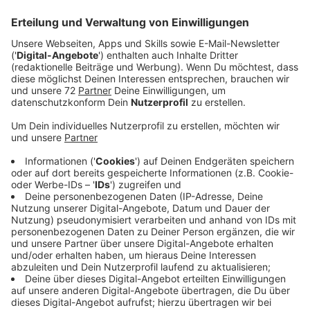
werden, bedeutet das noch lange nicht, dass alles
normal vor Ort sein wird.
Veröffentlicht:
Dienstag, 19.05.2020 15:08
Anzeige
Sicherheitsabstände am Strand, Mundschutz beim
Shoppen, keine Buffets in Hotelanlagen, Bars und
Diskotheken (wohl) geschlossen: Das sind nur ein paar
Regeln und Maßnahmen, auf die in diesem Sommer
besonders geachtet werden muss. Außerdem gelten
für alle Länder in der EU ab dem 15. Juni laut
Bundesaußenminister Heiko Maas wohl keine
Reisewarnungen mehr, doch das Coronavirus könnte
trotzdem an jeder Ecke lauern. Vergeht einem da nicht
die Lust oder ist das am Ende nicht egal? Wie steht ihr
zum Thema Urlaub im Corona-Sommer 2020? Stimmt