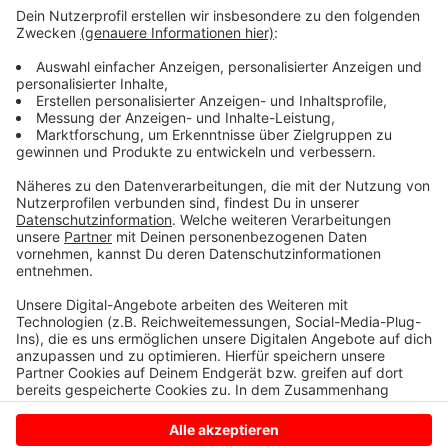
Zuschauern die Handballer am 9. Oktober gegen den
TV Großwallstadt ins erste Heimspiel der neuen
Saison starten.
Der TVE sucht weiterhin freiwillige Helfer.
Interessierte melden sich per Mail:
info@tvemsdetten.com
Anzeige
Anzeige
Anzeige