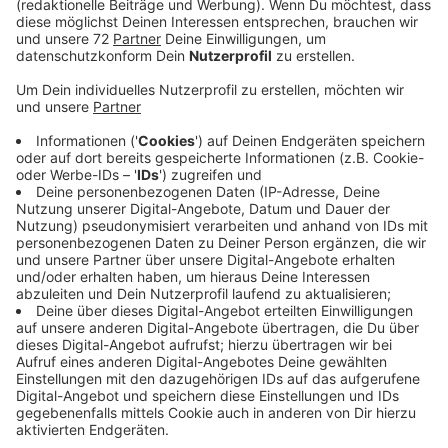
Veröffentlicht:
Donnerstag, 03.09.2020 08:54
Anzeige
Handball-Zweitligist TV Emsdetten plant ein erstes
Testspiel mit Zuschauern. Am 18. September kommt
die HSG Nordhorn-Lingen in die Ems-Halle. Ob und wie
viele Zuschauer dabei sein werden, steht noch nicht
fest, heißt es vom TVE. Es liege ein sehr gutes
Hygienekonzept vor. Im Moment laufen die Gespräche
mit den Verantwortlichen.
Am Abend (02.09.20) haben die Emsdettener ein
Testspiel ohne Zuschauer gegen Drittligisten
Eintracht Hildesheim mit 25 zu 29 verloren. Das
nächste Testspiel ist morgen (04.09.20) in Lingen. Die
Verantwortlichen wissen noch nicht, mit vielen