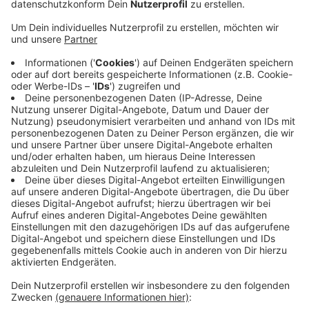
Handball Zweitligist TV Emsdetten empfängt
Samstag Abend den TuS Ferndorf. Anwurf ist um 19
Uhr in der EMS-Halle. Nach dem ersten Sieg in der
noch jungen Saison gegen die HSG Krefeld, möchte
der TVE den ersten Heimsieg feiern. Für den TVE-
Trainer Daniel Kubeš ist das Spiel Richtungsweisend.
Bei einer Niederlage hätte seine Mannschaft nur 2
Punkte aus vier Spielen geholt. Torwart Konstantin
Madert spürt einen frischen Wind in der Mannschaft
und ist positiv gestimmt, dass es am Samstag mit
einem Sieg klappt.
In der ersten Handball-Liga spielt die HSG Nordhorn-
Lingen morgen um 16 Uhr in Wetzlar.
Anzeige