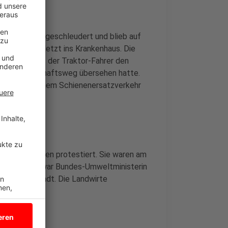
auf ein Feld geschleudert und blieb auf
rer kamen verletzt ins Krankenhaus. Die
von aus, dass der Traktor-Fahrer den
einen Wirtschaftsweg übersehen hatte.
 fuhren mit einem Schienenersatzverkehr
ihren Traktoren protestiert. Sie waren am
ahren. Dort war Bundes-Umweltministerin
fang der Stadt. Die Landwirte
ierung.