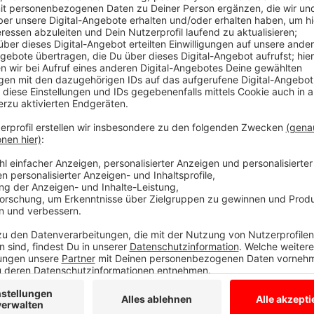
Anzeige
Der Zug der Eurobahn erfasste den Traktor. Er wurde 
der Seite liegen. Der Traktor-Fahrer und sein Mitfah
Lokführerin bekam einen Schock. Die Polizei geht da
heranfahrenden Zug beim Abbiegen von der B64 auf 
Auf der B64 bildeten sich Staus. Die Bahnfahrgäste
weiter.
Anzeige
Zuvor hatten hunderte Landwirte aus der Region mit 
Samstagnachmittag in fünf Konvois nach Telgte gef
Schulze aus Münster Gastrednerin beim Neujahrsemp
demonstrierten gegen die Agrarpolitik der Bundesreg
Anzeige