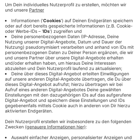
Nachbarn hatten berichtet, dass ein Paar sich in seiner
Wohnung in Appelhülsen stritt. Die Polizei suchte nach
den beiden. Sie fanden die Leiche der Frau am
Ortsrand von Appelhülsen. Die Ermittler gehen davon
aus, dass sie gewaltsam zu Tode kam. Mit Hilfe eines
Polizeihubschraubers entdeckten die Beamten später
die Leiche des Mannes an der Bahnstrecke von
Münster nach Senden. Eine Mordkommission versucht,
die Hintergründe zu klären.
Anzeige
Anzeige