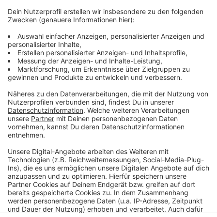
Drittanbieters, um Videoinhalte
einzubetten. Dieser Service kann
Daten zu Ihren Aktivitäten
sammeln. Bitte lesen Sie die
Details durch und stimmen Sie der
Nutzung des Service zu, um dieses
Video anzusehen.
Mehr Informationen
Topic, A7S - Breaking Me (Official Video) ft. A7S
Akzeptieren
Anzeige
powered by
Usercentrics Consent
Management Platform
Anzeige