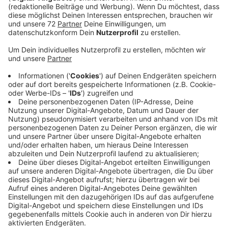
"Breaking Me" kombiniert schmerzhafte Erinnerungen
mit belebenden Nuancen, sagt Topic. Wir finden: Der
Track ist vor allem eine echt gute Dance-Nummer.
Topic hat einfach mal wieder abgeliefert. Nachdem er
schon mit Nico Santos den Hit "Home" hatte, gibt es
direkt das nächste Brett. Da ist es dann auch egal,
dass man A7S im Gegensatz zu Nico Santos kaum
kennt.
Anzeige
Wir benötigen Ihre
Zustimmung, um den YouTube
Video-Service zu laden!
Wir verwenden einen Service eines