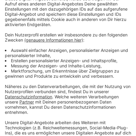
So funktioniert es: Die App runterladen, E-Mail-
Adresse und Standort angeben - und schon werden
alle Filialen angezeigt, die in der eigenen Umgebung
mitmachen. Hier ist es dann möglich, eine
"Überraschungstüte" zu reservieren - in dieser Tüte
landen die Lebensmittel, die über den Tag nicht
verkauft wurden - und normalerweise abends im Müll
landen würden. Was genau drin sein wird, ist eine
Überraschung - denn am Morgen ist natürlich noch
nicht klar, welche Lebensmittel am Abend
übrigbleiben. Die Bezahlung funktioniert zum Beispiel
per PayPal oder Sofortüberweisung. Sobald das
erledigt ist, wird in der App dauerhaft angezeigt, wann
und wo das Essen zum Abholen bereit liegt.
Anzeige