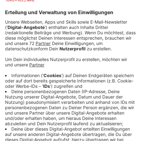
Anzeige
Millionen Tonnen Essen werden nur in Deutschland
jedes Jahr entsorgt, obwohl sie noch lange nicht
abgelaufen sind. Damit diese Lebensmittel nicht in der
Mülltonne landen, gibt es die App "Too Good To Go".
Die Entwickler nennen sich selber
"Lebensmittelretter" - und mit ihrer App planen sie,
das Konsumverhalten neu zu erfinden.
Anzeige
Günstig, Bequem und Umweltfreundlich
Anzeige