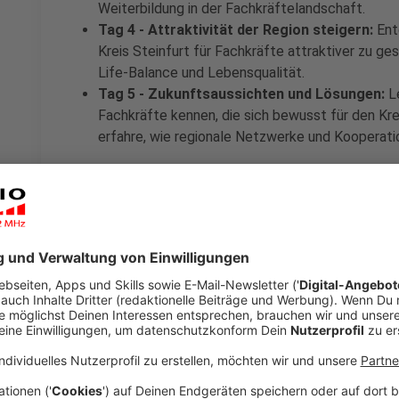
Weiterbildung in der Fachkräftelandschaft.
Tag 4 - Attraktivität der Region steigern:
Entd
Kreis Steinfurt für Fachkräfte attraktiver zu ge
Life-Balance und Lebensqualität.
Tag 5 - Zukunftsaussichten und Lösungen:
Le
Fachkräfte kennen, die sich bewusst für den Kre
erfahre, wie regionale Netzwerke und Kooperati
Dazu gibt es bei RADIO RST immer die intensive 
Hörerfeedback und natürlich eine Zusammenfas
einem Rückblick auf die wichtigsten Erkenntnisse u
User:innen ab.
Anzeige
Tag 1 - Fachkräftemangel verstehen
Anzeige