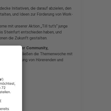
ecke Initiativen, die darauf abzielen, den
stalten, und Ideen zur Förderung von Work-
rne mit unserer Aktion „Till tut’s“ junge
is Steinfurt entschieden haben, und
onen die Zukunft gestalten.
Einbindung der Community,
sung:
Wir schließen die Themenwoche mit
nd der Einbindung von Hörerenden und