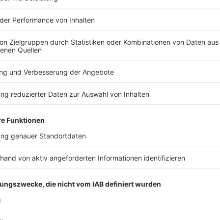
Anzeige
Um dem vorzubeugen, setzt die Firma vor allem auf 
die Weiterbildung von Mitarbeitenden mit Berufserfa
Anzeige
Sebastian Koordt, Firma Gerhardi, Ibbenbüren
"Ausbildung von Fachkräften ist Herzensange
Anzeige
Die ersten Mitarbeitenden haben den Lehrgang zum 
absolviert. Das Modell werde künftig auf weitere 