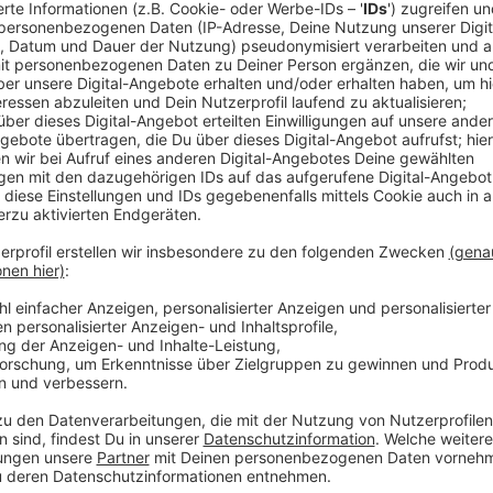
Die Kita bleibt zu, der Zug fällt aus und Du schiebst
steckt oft der Fachkräftemangel. Das Handwerk, die 
alle Branchen sind betroffen. Woher kommt der Fac
Matthias Pöpping von der Arbeitsagentur im Münsterla
Arbeitnehmende in Rente gehen und der Nachwuchs feh
Arbeitsagentur aktuell mehr als 3.000 offene Stell
Anzeige
Matthias Pöpping von der Arbeitsagentur Mü
Anzeige