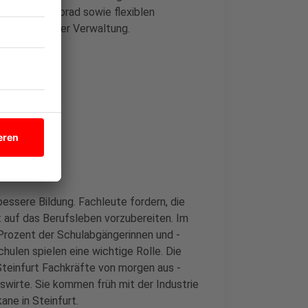
s-Studio, Jobrad sowie flexiblen
-gemüse in der Verwaltung.
essere Bildung. Fachleute fordern, die
 auf das Berufsleben vorzubereiten. Im
 Prozent der Schulabgängerinnen und -
ulen spielen eine wichtige Rolle. Die
teinfurt Fachkräfte von morgen aus -
swirte. Sie kommen früh mit der Industrie
ane in Steinfurt.