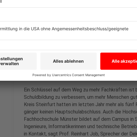
Außerdem wirbt Gerhardi mit Rabatten für das Fitnes
Arbeitszeitmodellen und kostenlosem Bio-Obst und 
Anzeige
Tag 3 - Bildung und Ausbildung fördern
Anzeige
Ein Schlüssel auf dem Weg zu mehr Fachkräften ist b
Schuldbildung zu verbessern, um mehr Menschen gut
Kreis Steinfurt hatten im letzten Jahr mehr als fünf
gänger keinen Hauptschulabschluss. Auch die Hochsch
Fachhochschule Münster bildet auf dem Campus in S
Ingenieure, Informatikerinnen und technische Betrieb
in Kontakt, sagt Prof. Reinhart Job, Sprecher der Dek