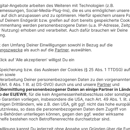
Eine mögliche Lösung: Wer einen zu geringen Abschlus
es bei der Arbeitsagentur einige Angebote. Eine weit
gezielt ausländische Fachkräfte ins Land oder bildet
weiter, die jetzt schon in die Region gekommen sind. 
sich in den nächsten Jahren noch verstärken.
Anzeige
Matthias Pöpping von der Arbeitsagentur Mü
Anzeige