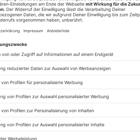
Tag 2 - Auswirkungen auf lokale Unternehm
Anzeige
Die Firma Gerhardi in Ibbenbüren stellt hochwertige 
her. Nach eigenen Angaben gehört das Unternehmen
Entwicklern in Europa. Auch bei Gerhardi sind ständi
sind es aktuell 20, sagt Sebastian Koordt, Teamleit
Anzeige
Sebastian Koordt, Firma Gerhardi, Ibbenbüren
"Fachkräftemangel lässt Prozesse stocken"