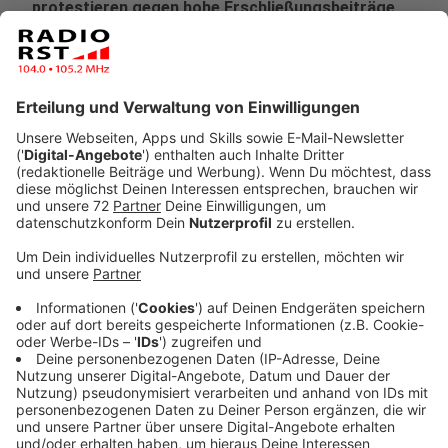
protestieren gegen hohe Erschließungsbeiträge,
die für den Ausbau ihrer Straßen anfallen. In
einigen Fällen würden die Familien mit bis zu
180.000 Euro belastet.
Veröffentlicht:
Freitag, 21.02.2025 14:17
Anzeige
Die betroffenen Bürgerinnen und Bürger wehren sich
entschieden, da sie den Ausbau für unnötig halten. Sie
argumentieren, dass die Straßen bereits eine
Teerdecke, Beleuchtung und Kanalisation besitzen und
keine grundlegende Erschließung mehr erforderlich sei.
Unterstützt von Anwälten und Experten versuchen sie,
die Gemeinde dazu zu bewegen, ihre Straßen als
„endgültig erschlossen“ einzustufen, was sie von den
hohen Kosten befreien würde.