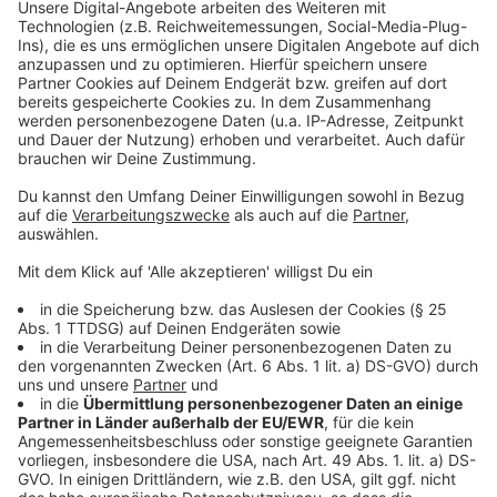
Deine Meinung
Anzeige
©
RADIO RST
Anzeige
Ist das Verbot von Wassersport im
Winter am Torfmoorsee richtig?
Ja
Nein
Anzeige