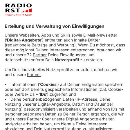
Veröffentlicht:
Freitag, 11.11.2022 17:15
Anzeige
Thema diese Woche: Wassersportverbot am
Torfmoorsee
Anzeige
Der Torfmoorsee in Hörstel ist ein Paradies, für alle,
deren Hobby mit Wasser zu tun hat: Tauchen, Segeln,
Angeln - das alles ist ist dort möglich - besser gesagt:
War dort möglich. Seit Anfang des Monats stehen
Schilder am See, die jede Art von Wassersport
zwischen dem ersten November und dem 31. März
verboten.