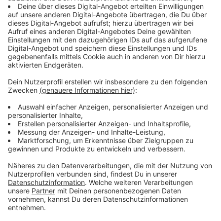
Der Torfmoorsee ist nicht nur für uns interessant, er
ist auch die Heimat für eine Menge Tiere und Pflanzen,
die im Winter geschont werden. Dafür gab es in den
letzten 35 Jahren eine Vereinbarung mit den Vereinen,
in dieser Zeit keinen Wassersport im See zu treiben. In
der Praxis hieß das: Die einheimischen Vereine haben
sich daran gehalten. Wenn auswärtige Vereine am See
waren, hat die Stadt Hörstel das toleriert.
Im letzten Jahr hat dieses harmonische Miteinader
von Stadt, Wassersporttreibenden und Angelnden ein
paar Risse bekommen: Es gab immer wieder Streit
zwischen Tauchenden und Angelnden. Wir haben
damals in einem anderen Thema der Woche aus der
Region darüber berichtet. Daraufhin hat die Stadt
Hörstel sich mit den Vereinen beraten und das
absolute Wassersportverbot im Winter beschlossen.
Anzeige