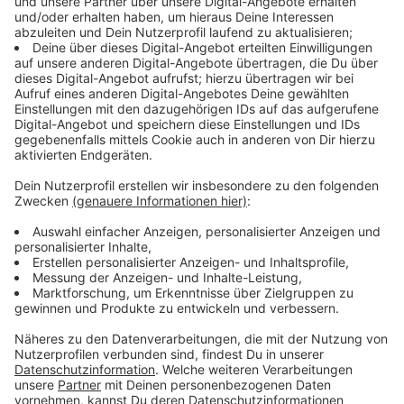
Tecklenburger Land Tourismus e.V. lädt ein,
abzustimmen und zu helfen, den Pfad zum Sieger zu
küren. Der link ist
hier
.
Anzeige
Die nominierten Wege 2026 im Überblick
Anzeige
Bereich Tagestouren
Hochgehberge „hochgehpilgert“ (Schwäbische Alb)
Moor-Weg – Ried pur erleben (Allgäu)
Eichstätter Panoramaweg (Altmühltal)
Wildes-Wasser-Weg Bodenmais (Bayerischer Wald)