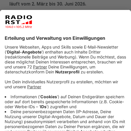
läuft vom 2. März bis 30. Juni 2026.
Veröffentlicht:
Donnerstag, 26.02.2026 09:40
Anzeige
Der Tecklenburger Bergpfad ist Anwärter für den Titel
„Deutschlands Schönster Wanderweg 2026“. Die 10
Kilometer lange Strecke punktet mit einer schönen
Landschaft und kulturellen Highlights. Am 15.
September 2026 wird der Sieger bekanntgegeben -
eure Stimme zählt! Durch die Publikumswahl habt ihr
die Gelegenheit, den Tecklenburger Bergpfad in das
Rampenlicht zu stellen. Eine Auszeichnung als bester
Wanderweg würde nicht nur den Tourismus in unserer
Region stärken, sondern zeigt auch, wie einzigartig das
Wandern im Tecklenburger Land sein kann.
Die
Publikumswahl läuft vom 2. März bis 30. Juni 2026. Der