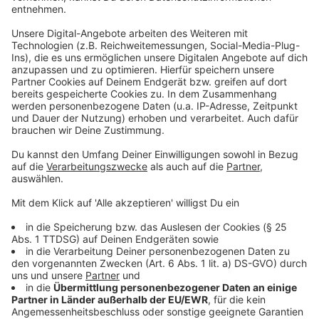
Teutoschleife Tecklenburger Bergpfad (Münsterland)
Felsenwald (Pfalz) Pfälzer Hüttentour (Pfalz)
HeimatSpur MaareGlück (Eifel)
Traumschleife Altlayer Schweiz (Saar-Hunsrück)
Rundweg Nehmtener Horn (Holsteinische Schweiz)
Bereich Mehrtagestouren
SeeGang (Bodensee)
Himmelsstürmer (Allgäu)
Goldsteig (Bayerischer Wald, Oberpfälzer Wald)
Märkischer Landweg (Uckermark)