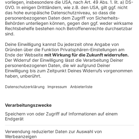
Wendland-Rundweg (Wendland.Elbe)
Rothaarsteig (Sauerland)
Pfälzer Höhenweg (Pfalz)
Druidensteig (Westerwald)
Oberlausitzer Bergweg (Oberlausitz)
Elterperlenweg® (Vogtland)
Anzeige
Anzeige